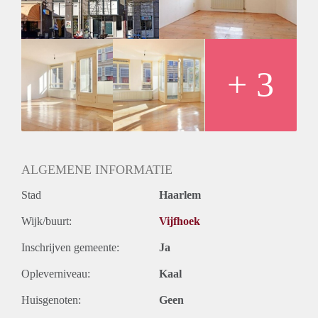
Huurtermijn
Onbepaalde termijn
Oplevering
Kaal
+ 3
ALGEMENE INFORMATIE
Stad
Haarlem
Wijk/buurt:
Vijfhoek
Inschrijven gemeente:
Ja
Opleverniveau:
Kaal
Huisgenoten:
Geen