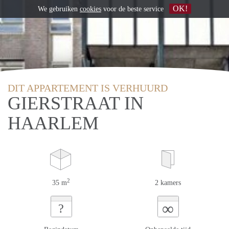
OK!
We gebruiken
cookies
voor de beste service
DIT APPARTEMENT IS VERHUURD
GIERSTRAAT IN
HAARLEM
2
35 m
2 kamers
∞
?