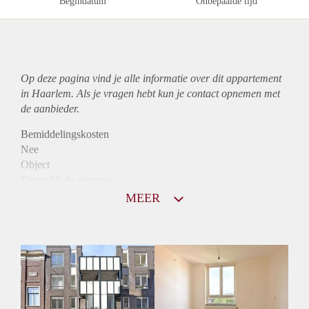
Begindatum
Onbepaalde tijd
Op deze pagina vind je alle informatie over dit
appartement
in Haarlem. Als je vragen hebt kun je contact opnemen met
de aanbieder.
Bemiddelingskosten
Nee
Object
Direct bij de eigenaar
Borg
MEER
910
Garantiestelling
Mogelijk
Huurtoeslag
Niet mogelijk
Inkomen eis
2,7 X Maandhuur Bruto