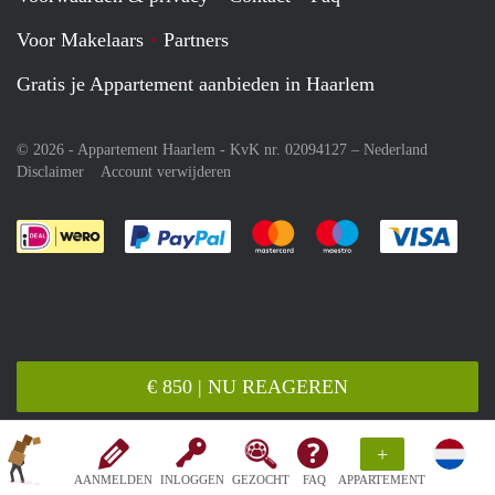
Voor Makelaars
Partners
Gratis je Appartement aanbieden in Haarlem
© 2026 - Appartement Haarlem - KvK nr. 02094127 –
Nederland
Disclaimer
Account verwijderen
Je rekent gemakkelijk af met Paypal
Je rekent gemakkelijk af met M
Je rekent gemakkelij
Je re
€ 850 | NU REAGEREN
+
AANMELDEN
INLOGGEN
GEZOCHT
FAQ
APPARTEMENT