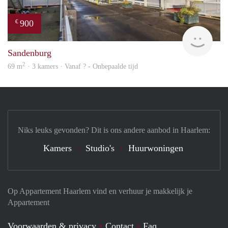
900
€
finde
Sandenburg
2
69 m
· 3 kamers · Vanaf ? - Onbepaalde tijd
Niks leuks gevonden? Dit is ons andere aanbod in Haarlem:
Kamers
Studio's
Huurwoningen
Op Appartement Haarlem vind en verhuur je makkelijk je
Appartement
Voorwaarden & privacy
Contact
Faq