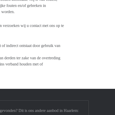
jke fouten en/of gebreken in
n worden.
en verzoeken wij u contact met ons op te
of indirect ontstaat door gebruik van
n derden ter zake van de overtreding
zins verband houden met of
 gevonden? Dit is ons andere aanbod in Haarlem: