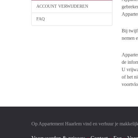
ACCOUNT VERWIJDEREN
gebreken
Apparte
FAQ
Bij twij
nemen e
Appartem
de infor
U vrijwa
of het n
voortvl
Op Appartement Haarlem vind en verhuur je makkelij