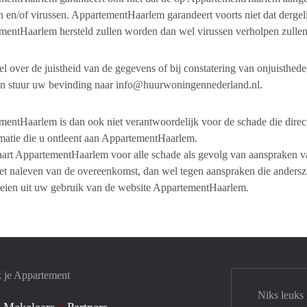
 en/of virussen. AppartementHaarlem garandeert voorts niet dat dergeli
mentHaarlem hersteld zullen worden dan wel virussen verholpen zulle
fel over de juistheid van de gegevens of bij constatering van onjuisthed
n stuur uw bevinding naar info@huurwoningennederland.nl.
entHaarlem is dan ook niet verantwoordelijk voor de schade die direct 
matie die u ontleent aan AppartementHaarlem.
art AppartementHaarlem voor alle schade als gevolg van aanspraken va
iet naleven van de overeenkomst, dan wel tegen aanspraken die anders
oeien uit uw gebruik van de website AppartementHaarlem.
k je Appartement
Niks leuks