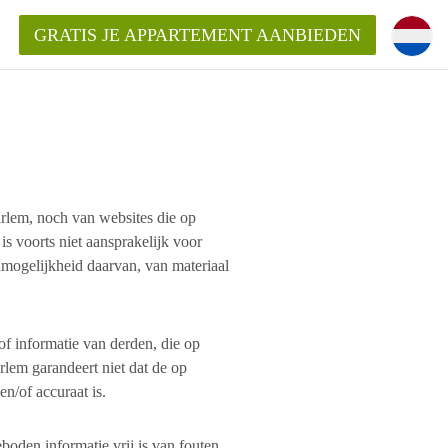
GRATIS JE APPARTEMENT AANBIEDEN
Appartement in Haarlem?
mentHaarlem?
rlem, noch van websites die op
 voorts niet aansprakelijk voor
nmogelijkheid daarvan, van materiaal
ding?
of informatie van derden, die op
em garandeert niet dat de op
n/of accuraat is.
den informatie vrij is van fouten,