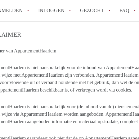
NMELDEN
INLOGGEN
GEZOCHT
FAQ
LAIMER
How to translate AppartementHaarlem!
Wat is AppartementHaarlem?
mer van AppartementHaarlem
Hoeveel kost het om te reageren op een 
Wat is de privacyverklaring van Apparte
mentHaarlem is niet aansprakelijk voor de inhoud van AppartementHaa
i wijze met AppartementHaarlem zijn verbonden. AppartementHaarlem is
Berekent AppartementHaarlem
voortvloeiende uit of verband houdende met het gebruik, dan wel de o
makelaarsvergoeding/bemiddelingsvergoe
ppartementHaarlem beschikbaar is, of verkregen wordt via cookies.
Alle veelgestelde vragen
entHaarlem is niet aansprakelijk voor (de inhoud van de) diensten en/
ei wijze via AppartementHaarlem worden aangeboden. AppartementHaarl
entHaarlem aangeboden informatie en materiaal up-to-date, compleet e
entHaarlem garandeert ook niet dat de op AppartementHaarlem aangebo