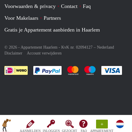
Voorwaarden & privacy
Contact
Faq
Voor Makelaars
Partners
Gratis je Appartement aanbieden in Haarlem
© 2026 - Appartement Haarlem - KvK nr. 02094127 –
Nederland
Disclaimer
Account verwijderen
Je rekent gemakkelijk af met Paypal
Je rekent gemakkelijk af met M
Je rekent gemakkelij
Je re
+
AANMELDEN
INLOGGEN
GEZOCHT
FAQ
APPARTEMENT