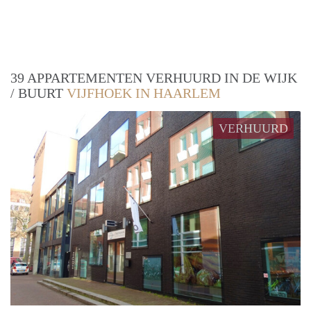
39 APPARTEMENTEN VERHUURD IN DE WIJK
/ BUURT
VIJFHOEK IN HAARLEM
VERHUURD
prope