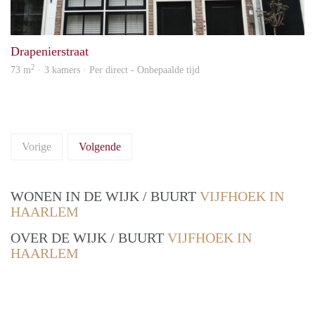
prope
Drapenierstraat
2
73 m
· 3 kamers · Per direct - Onbepaalde tijd
Vorige
Volgende
WONEN IN DE WIJK / BUURT
VIJFHOEK IN
HAARLEM
OVER DE WIJK / BUURT
VIJFHOEK IN
HAARLEM