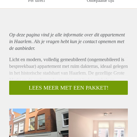
Per direct
Onbepaalde tijd
Op deze pagina vind je alle informatie over dit
appartement
in Haarlem. Als je vragen hebt kun je contact opnemen met
de aanbieder.
Licht en modern, volledig gemeubileerd (ongemeubileerd is
bespreekbaar) appartement met ruim dakterras, ideaal gelegen
in het historische stadshart van Haarlem. De gezellige Grote
Markt en de omliggende straatjes met leuke winkels en
restaurants liggen op een paar minuten lopen. De woning
LEES MEER MET EEN PAKKET!
heeft een moderne keuken en badkamer, 2 slaapkamers en
een berging. Haltes van busverbindingen richting Amsterdam
en Schiphol (Rijk) zijn vlakbij en ook het NS station is met
directe verbindingen richting Amsterdam, Den Haag en
Rotterdam is snel bereikbaar. Er is parkeergelegenheid in de
omliggende straten.
Indeling: