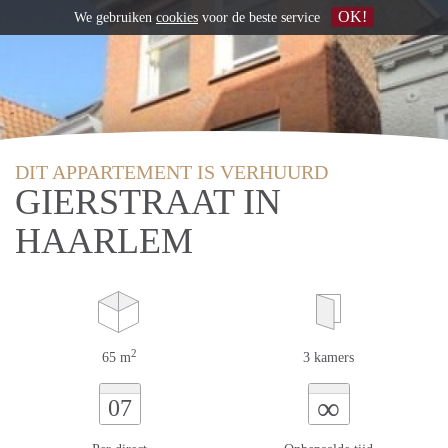
OK!
We gebruiken
cookies
voor de beste service
DIT APPARTEMENT IS VERHUURD
GIERSTRAAT IN
HAARLEM
2
65 m
3 kamers
∞
07