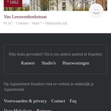
1062
€
Woni
Van Leeuwenhoekstraat
2
91 m
· 3 kamers · Vanaf ? - Onbepaalde tijd
Niks leuks gevonden? Dit is ons andere aanbod in Haarlem:
Kamers
Studio's
Huurwoningen
Op Appartement Haarlem vind en verhuur je makkelijk je
Appartement
Voorwaarden & privacy
Contact
Faq
Voor Makelaars
Partners