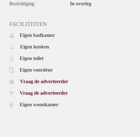
gestoffeerd aangeboden;
Bezichtiging
In overleg
- Huurprijs is exclusief g/w/e, TV/Internet en
gebruikerslasten
- Verhuurder heeft het recht van gunning.
FACILITEITEN
Lighthouse Property Services, expertly guiding you towards
Eigen badkamer
your new home.
Eigen keuken
Eigen toilet
Eigen voordeur
Vraag de adverteerder
Vraag de adverteerder
Eigen woonkamer