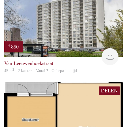
850
€
rent
Van Leeuwenhoekstraat
2
45 m
· 2 kamers · Vanaf ? - Onbepaalde tijd
DELEN