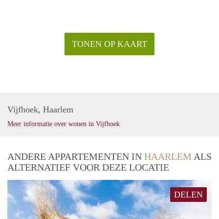
voor € 100,- p/m;
- De woning wordt volledig gestoffeerd en gemeubileerd
aangeboden;
- Huurprijs is exclusief gas, water, elektra, TV/internet en
TONEN OP KAART
gebruikerslasten;
- Verhuurder heeft het recht van gunning.
Vijfhoek, Haarlem
Meer informatie over wonen in Vijfhoek
ANDERE APPARTEMENTEN IN
HAARLEM
ALS
ALTERNATIEF VOOR DEZE LOCATIE
DELEN