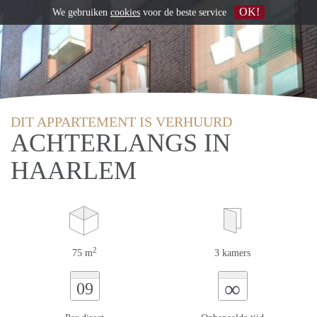
OK!
We gebruiken
cookies
voor de beste service
DIT APPARTEMENT IS VERHUURD
ACHTERLANGS IN
HAARLEM
2
75 m
3 kamers
∞
09