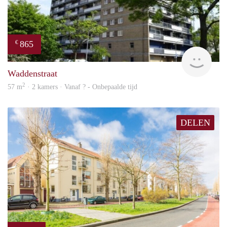
865
€
rent
Waddenstraat
2
57 m
· 2 kamers · Vanaf ? - Onbepaalde tijd
DELEN