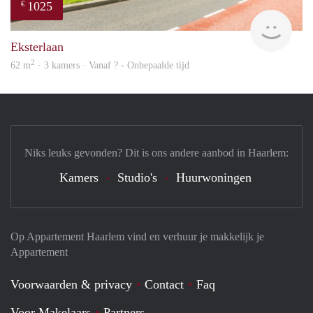
1025
€
Woni
Eksterlaan
2
62 m
· 3 kamers · Vanaf ? - Onbepaalde tijd
Niks leuks gevonden? Dit is ons andere aanbod in Haarlem:
Kamers
Studio's
Huurwoningen
Op Appartement Haarlem vind en verhuur je makkelijk je
Appartement
Voorwaarden & privacy
Contact
Faq
Voor Makelaars
Partners