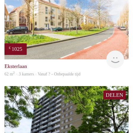
1025
€
finde
Eksterlaan
2
62 m
· 3 kamers · Vanaf ? - Onbepaalde tijd
DELEN