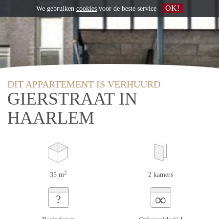
OK!
We gebruiken
cookies
voor de beste service
DIT APPARTEMENT IS VERHUURD
GIERSTRAAT IN
HAARLEM
2
35 m
2 kamers
∞
?