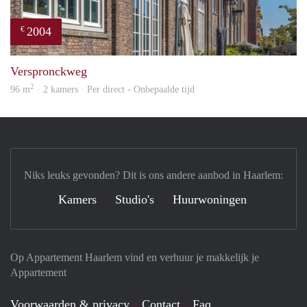
2004
€
prope
Verspronckweg
2
96 m
· 2 kamers · Per direct - Onbepaalde tijd
Niks leuks gevonden? Dit is ons andere aanbod in Haarlem:
Kamers
Studio's
Huurwoningen
Op Appartement Haarlem vind en verhuur je makkelijk je
Appartement
Voorwaarden & privacy
Contact
Faq