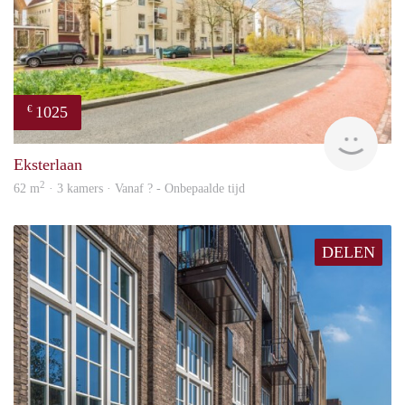
1025
€
finde
Eksterlaan
2
62 m
· 3 kamers · Vanaf ? - Onbepaalde tijd
DELEN