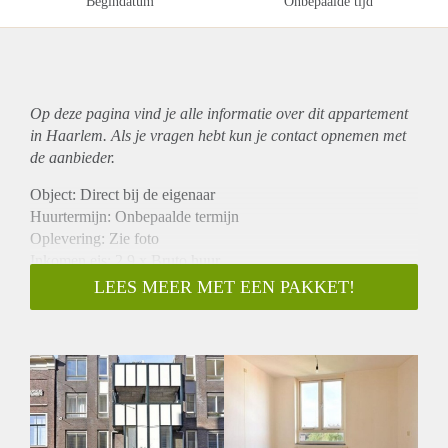
Begindatum
Onbepaalde tijd
Op deze pagina vind je alle informatie over dit
appartement
in Haarlem. Als je vragen hebt kun je contact opnemen met
de aanbieder.
Object: Direct bij de eigenaar
Huurtermijn: Onbepaalde termijn
Oplevering: Zie foto
Inkomen eis: 2,9 x Bruto huur
Garantiestelling mogelijk: Ja
LEES MEER MET EEN PAKKET!
Borg: 1 Maand
Bemiddeling kosten: Nee
Woningdelers toegestaan: Ja
Huisdieren toegestaan: Afhankelijk van de Eigenaar
Huurtoeslag grens: Nee
Geschikt voor studenten: Afhankelijk van de Eigenaar