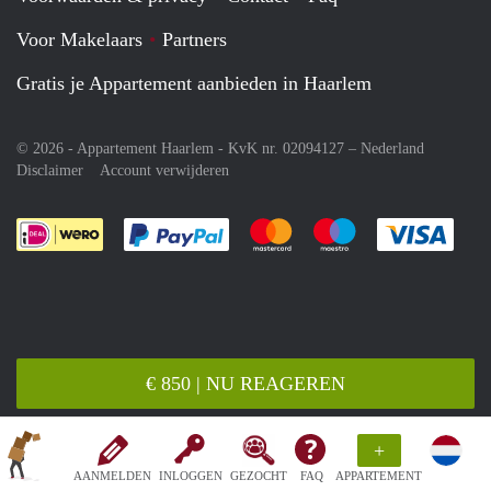
Voor Makelaars
Partners
Gratis je Appartement aanbieden in Haarlem
© 2026 - Appartement Haarlem - KvK nr. 02094127 –
Nederland
Disclaimer
Account verwijderen
Je rekent gemakkelijk af met Paypal
Je rekent gemakkelijk af met M
Je rekent gemakkelij
Je re
€ 850 | NU REAGEREN
+
AANMELDEN
INLOGGEN
GEZOCHT
FAQ
APPARTEMENT