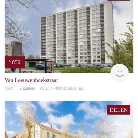
850
€
finde
Van Leeuwenhoekstraat
2
45 m
· 2 kamers · Vanaf ? - Onbepaalde tijd
DELEN