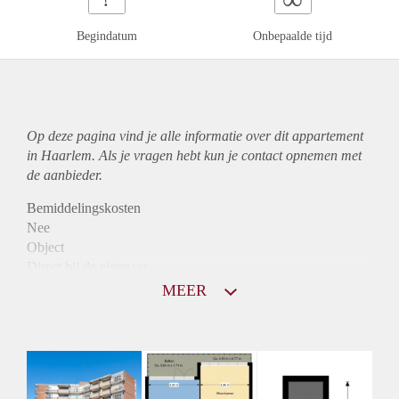
Begindatum
Onbepaalde tijd
Op deze pagina vind je alle informatie over dit
appartement
in Haarlem. Als je vragen hebt kun je contact opnemen met
de aanbieder.
Bemiddelingskosten
Nee
Object
Direct bij de eigenaar
Borg
MEER
850
Garantiestelling
Mogelijk
Huurtoeslag
Niet mogelijk