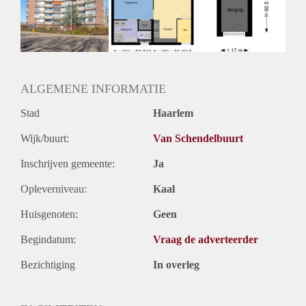
Inkomen eis
3,1 X Maandhuur Bruto
Huurtermijn
Onbepaalde termijn
Oplevering
Kaal
ALGEMENE INFORMATIE
Stad
Haarlem
Wijk/buurt:
Van Schendelbuurt
Inschrijven gemeente:
Ja
Opleverniveau:
Kaal
Huisgenoten:
Geen
Begindatum:
Vraag de adverteerder
Bezichtiging
In overleg