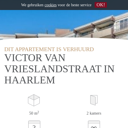
OK!
We gebruiken
cookies
voor de beste service
DIT APPARTEMENT IS VERHUURD
VICTOR VAN
VRIESLANDSTRAAT IN
HAARLEM
2
50 m
2 kamers
∞
?