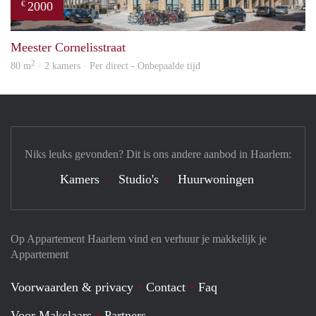
2000
€
prope
Meester Cornelisstraat
2
80 m
· 2 kamers · Per direct - Onbepaalde tijd
Niks leuks gevonden? Dit is ons andere aanbod in Haarlem:
Kamers
Studio's
Huurwoningen
Op Appartement Haarlem vind en verhuur je makkelijk je
Appartement
Voorwaarden & privacy
Contact
Faq
Voor Makelaars
Partners