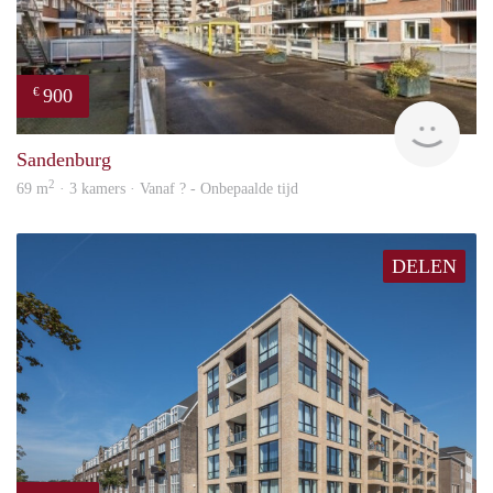
900
€
finde
Sandenburg
2
69 m
· 3 kamers · Vanaf ? - Onbepaalde tijd
DELEN