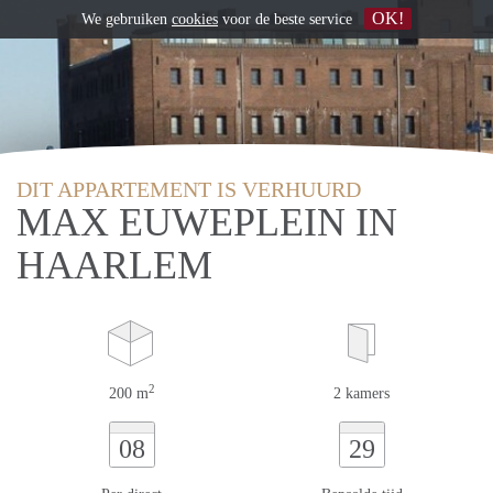
OK!
We gebruiken
cookies
voor de beste service
DIT APPARTEMENT IS VERHUURD
MAX EUWEPLEIN IN
HAARLEM
2
200 m
2 kamers
08
29