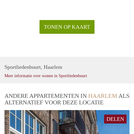
aangeboden, zoals op de foto's;
2 inpandige parkeerplekken in naastgelegen gebouw
(inclusief in huurprijs);
Huurprijs is inclusief servicekosten;
TONEN OP KAART
Minimale huurperiode 1 jaar;
Verhuurder heeft het recht van gunning.
Sportliedenbuurt, Haarlem
Meer informatie over wonen in Sportliedenbuurt
ANDERE APPARTEMENTEN IN
HAARLEM
ALS
ALTERNATIEF VOOR DEZE LOCATIE
DELEN