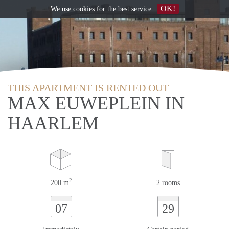
OK!
We use
cookies
for the best service
THIS APARTMENT IS RENTED OUT
MAX EUWEPLEIN IN
HAARLEM
2
200 m
2 rooms
07
29