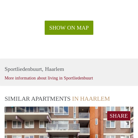
aangeboden, zoals op de foto's;
2 inpandige parkeerplekken in naastgelegen gebouw
(inclusief in huurprijs);
Huurprijs is inclusief servicekosten;
SHOW ON MAP
Minimale huurperiode 1 jaar;
Verhuurder heeft het recht van gunning.
Sportliedenbuurt, Haarlem
More information about living in Sportliedenbuurt
SIMILAR APARTMENTS
IN HAARLEM
SHARE