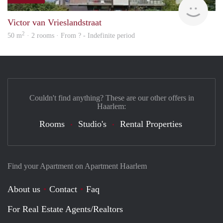
finde
Victor van Vrieslandstraat
2
50 m
· 2 rooms · From ? - Indefinite period
Couldn't find anything? These are our other offers in
Haarlem:
Rooms
Studio's
Rental Properties
Find your Apartment on Apartment Haarlem
About us
Contact
Faq
For Real Estate Agents/Realtors