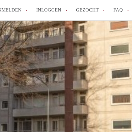
NMELDEN
INLOGGEN
GEZOCHT
FAQ
How to translate AppartementHaarlem!
Wat is AppartementHaarlem?
Hoeveel kost het om te reageren op een 
Wat is de privacyverklaring van Apparte
Berekent AppartementHaarlem
makelaarsvergoeding/bemiddelingsvergoe
Alle veelgestelde vragen