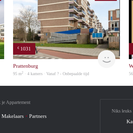
1031
€
finder
Woning
Prattenburg
W
2
95 m
· 4 kamers · Vanaf ? - Onbepaalde tijd
5
k je Appartement
Niks leuks
 Makelaars
Partners
Ka