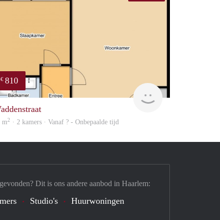
810
€
Woning
addenstraat
2
6 m
· 2 kamers · Vanaf ? - Onbepaalde tijd
 gevonden? Dit is ons andere aanbod in Haarlem:
mers
Studio's
Huurwoningen