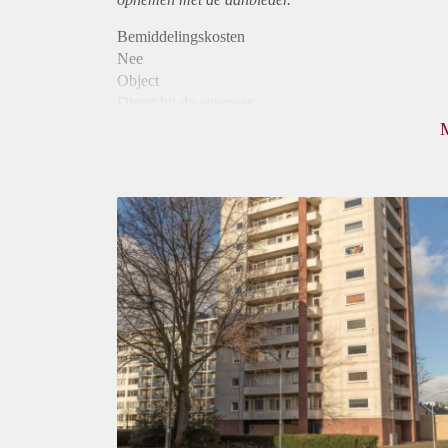
Bemiddelingskosten
Nee
Object
Direct bij de eigenaar
Borg
955
Garantiestelling
Mogelijk
Huurtoeslag
Niet mogelijk
Inkomen eis
3,1 X Maandhuur Bruto
Huurtermijn
Onbepaalde termijn
Oplevering
Kaal