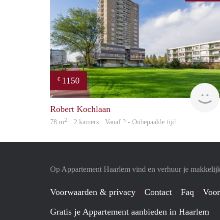
1150
€
Robert Kochlaan
2
78 m
· 2 kamers · Vanaf ? - Onbepaalde tijd
Op Appartement Haarlem vind en verhuur je makkelij
Voorwaarden & privacy
Contact
Faq
Voor
Gratis je Appartement aanbieden in Haarlem