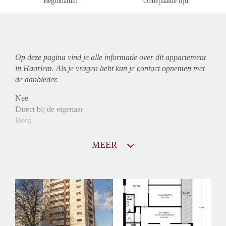
Begindatum
Onbepaalde tijd
Op deze pagina vind je alle informatie over dit
appartement
in Haarlem. Als je vragen hebt kun je contact opnemen met
de aanbieder.
Nee
Direct bij de eigenaar
Borg
1005
Garantiestelling
MEER
Mogelijk
Huurtoeslag
Niet mogelijk
Inkomen eis
3,1 X Maandhuur Bruto
Huurtermijn
Onbepaalde termijn