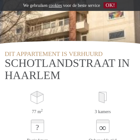
OK!
We gebruiken
cookies
voor de beste service
DIT APPARTEMENT IS VERHUURD
SCHOTLANDSTRAAT IN
HAARLEM
2
77 m
3 kamers
∞
?