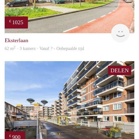
1025
€
finde
Eksterlaan
2
62 m
· 3 kamers · Vanaf ? - Onbepaalde tijd
DELEN
900
€