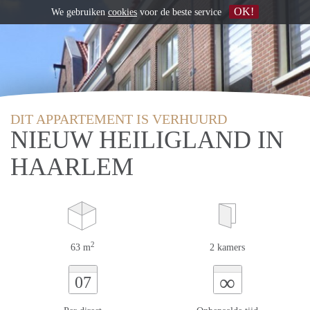
OK!
We gebruiken
cookies
voor de beste service
DIT APPARTEMENT IS VERHUURD
NIEUW HEILIGLAND IN
HAARLEM
2
63 m
2 kamers
∞
07