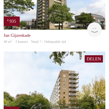
935
€
rent
Jan Gijzenkade
2
49 m
· 3 kamers · Vanaf ? - Onbepaalde tijd
DELEN