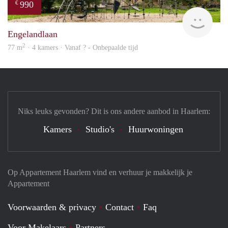
990
€
Woni
Engelandlaan
2
77 m
· 4 kamers · Vanaf ? - Onbepaalde tijd
Niks leuks gevonden? Dit is ons andere aanbod in Haarlem:
Kamers
Studio's
Huurwoningen
Op Appartement Haarlem vind en verhuur je makkelijk je
Appartement
Voorwaarden & privacy
Contact
Faq
Voor Makelaars
Partners