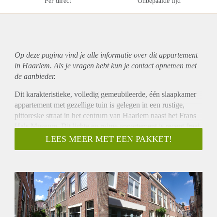
Per direct
Onbepaalde tijd
Op deze pagina vind je alle informatie over dit
appartement
in Haarlem. Als je vragen hebt kun je contact opnemen met
de aanbieder.
Dit karakteristieke, volledig gemeubileerde, één slaapkamer
appartement met gezellige tuin is gelegen in een rustige,
pittoreske straat in het centrum van Haarlem naast het Frans
Hals Museum. Dit lichte en ruime appartement is recent fraai
gerenoveerd. De woning ligt op loopafstand van musea,
LEES MEER MET EEN PAKKET!
winkels, restaurants en het nachtleven waar Haarlem bekend
om staat. Ook het station en de bushaltes met verbindingen
naar Amsterdam, Schiphol, Den Haag en Rotterdam zijn
gemakkelijk te bereiken.
Indeling:
Begane grond: Entree, hal met kapstok, toilet met fonteintje,
woonkamer (ca. 5,5 x 4 m.) en luxe open keuken (ca. 2.85 x