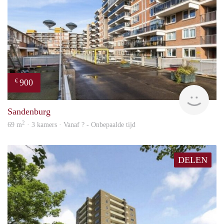
900
€
finde
Sandenburg
2
69 m
· 3 kamers · Vanaf ? - Onbepaalde tijd
DELEN