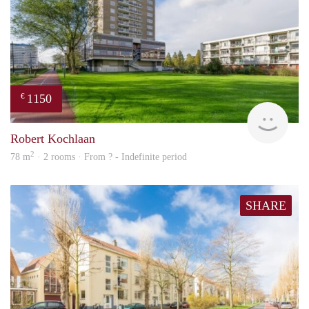
1150
€
finde
Robert Kochlaan
2
78 m
· 2 rooms · From ? - Indefinite period
SHARE