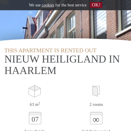
OK!
We use
cookies
for the best service
THIS APARTMENT IS RENTED OUT
NIEUW HEILIGLAND IN
HAARLEM
2
63 m
2 rooms
∞
07