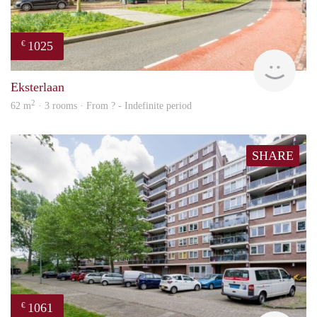
1025
€
finde
Eksterlaan
2
62 m
· 3 rooms · From ? - Indefinite period
SHARE
1061
€