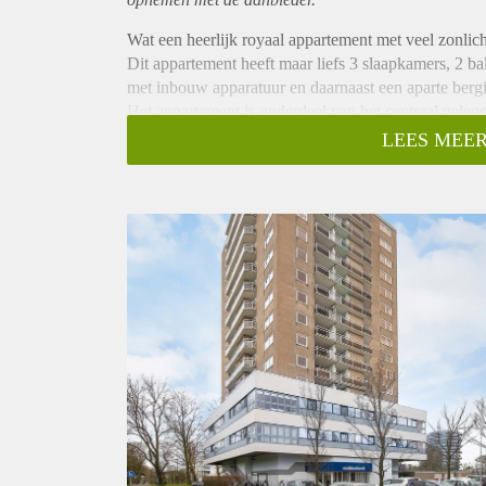
Wat een heerlijk royaal appartement met veel zonlicht
Dit appartement heeft maar liefs 3 slaapkamers, 2 b
met inbouw apparatuur en daarnaast een aparte berg
Het appartement is onderdeel van het centraal gele
werkelijk alles direct bij de hand,
LEES MEER
Naast de voordelen van rust en een mooi wijds uitzic
overdekt winkelcentrum met een net nieuwe bioscoop,
300 naar H'lem centrum , H'dorp, Schiphol).
Verder ligt het dichtbij de uitvalswegen naar Schiph
centrum van Haarlem.
Indeling:
Begane grond: afgesloten entree, bellentableau, brie
de parterre is de eigen (fietsen-)berging gelegen.
Vanuit de lift stap je in een ruime hal alwaar 4 appa
Entree; hal/gang voorzien van intercom; Het gehele
Gelijk links bevindt zich de moderne badkamer met i
wastafelmeubel, Apart zwevend toilet met fonteintje.
Dan volgt de grootste slaapkamer en naast elkaar n
westen.