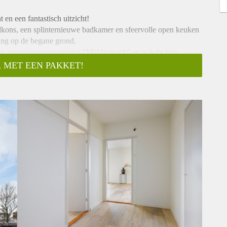
 en een fantastisch uitzicht!
alkons, een splinternieuwe badkamer en sfeervolle open keuken
ing op de begane grond.
gen appartementencomplex "Middenkoch" en je hebt hier
 MET EEN PAKKET!
ht is er ook ruime gratis parkeergelegenheid, een groot
 en is er dichtbij openbaar vervoer o.a De zuidtangent (bus
ol en Amsterdam en op fietsafstand van het gezellige historische
venbussen, bergingen, videofoon installatie en twee liften. Op
rtementen,
 appartement heeft een mooie nieuwe pvc vloer.
nloopdouche, wasmachine aansluiting, elektrische boiler en
og 2 mooie slaapkamers met toegang naar het balkon op het