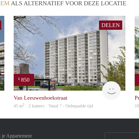
LEM
ALS ALTERNATIEF VOOR DEZE LOCATIE
DELEN
850
€
finder
finder
Van Leeuwenhoekstraat
P
2
45 m
· 2 kamers · Vanaf ? - Onbepaalde tijd
1
k je Appartement