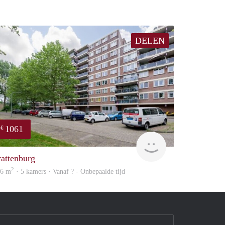
DELEN
1061
€
finder
rattenburg
2
06 m
· 5 kamers · Vanaf ? - Onbepaalde tijd