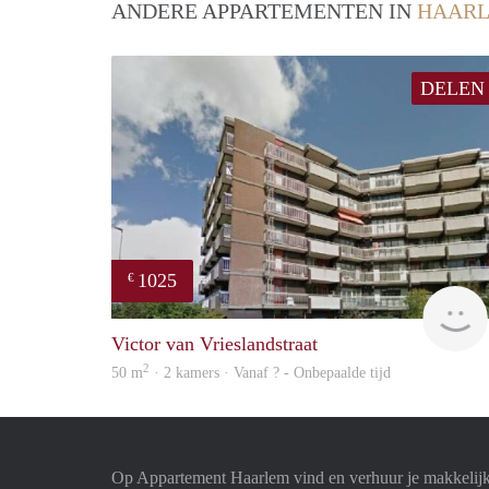
ANDERE APPARTEMENTEN IN
HAAR
DELEN
1025
€
Victor van Vrieslandstraat
2
50 m
· 2 kamers · Vanaf ? - Onbepaalde tijd
Op Appartement Haarlem vind en verhuur je makkelij