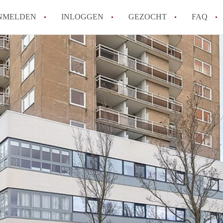
NMELDEN
INLOGGEN
GEZOCHT
FAQ
How to translate AppartementHaarlem!
Wat is AppartementHaarlem?
Hoeveel kost het om te reageren op een 
Wat is de privacyverklaring van Apparte
Berekent AppartementHaarlem
makelaarsvergoeding/bemiddelingsvergoe
Alle veelgestelde vragen