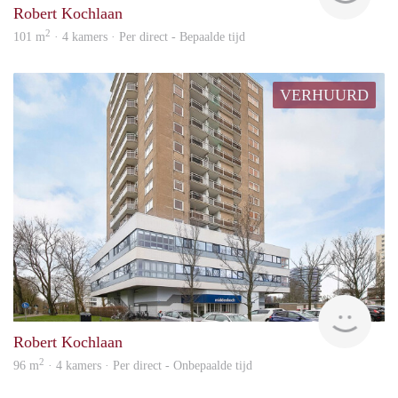
Robert Kochlaan
2
101 m
· 4 kamers · Per direct - Bepaalde tijd
VERHUURD
Van 
Robert Kochlaan
2
96 m
· 4 kamers · Per direct - Onbepaalde tijd