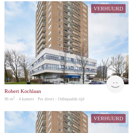
VERHUURD
Van 
Robert Kochlaan
2
96 m
· 4 kamers · Per direct - Onbepaalde tijd
VERHUURD