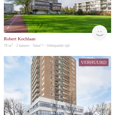
finde
Robert Kochlaan
2
78 m
· 2 kamers · Vanaf ? - Onbepaalde tijd
VERHUURD