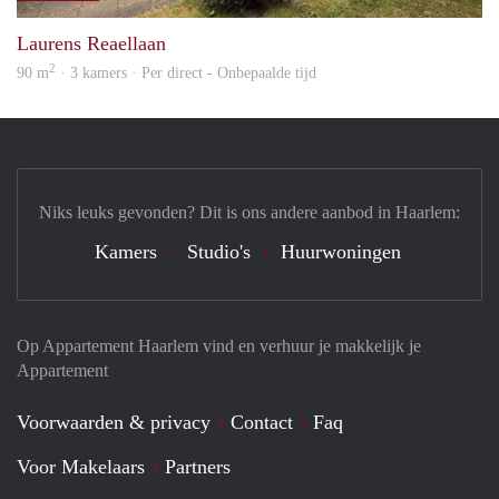
Laurens Reaellaan
2
90 m
· 3 kamers · Per direct - Onbepaalde tijd
Niks leuks gevonden? Dit is ons andere aanbod in Haarlem:
Kamers
Studio's
Huurwoningen
Op Appartement Haarlem vind en verhuur je makkelijk je
Appartement
Voorwaarden & privacy
Contact
Faq
Voor Makelaars
Partners