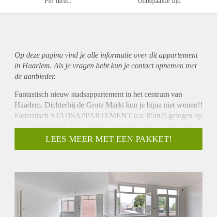
Per direct
Onbepaalde tijd
Op deze pagina vind je alle informatie over dit
appartement
in Haarlem. Als je vragen hebt kun je contact opnemen met
de aanbieder.
Fantastisch nieuw stadsappartement in het centrum van
Haarlem. Dichterbij de Grote Markt kun je bijna niet wonen!!
Fantastisch STADSAPPARTEMENT (ca. 85m2) gelegen op
de 2e verdieping. De woning is voorzien van een zeer grote
living met openslaande deuren naar een balkon. Het
LEES MEER MET EEN PAKKET!
appartement heeft 1 ruime slaapkamer met Frans balkon.
''De Toneelschuur''
|
Deze VOLLEDIG GERENOVEERDE
STADSAPPARTEMENTEN worden op de hoek van de
Smedestraat en de Morinnesteeg gerealiseerd. Het
kleinschalige complex beschikt over een LIFT. Het