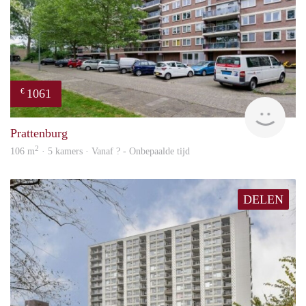
1061
€
finde
Prattenburg
2
106 m
· 5 kamers · Vanaf ? - Onbepaalde tijd
DELEN