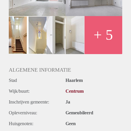
trappenhuis van de Toneelschuur is groots en authentiek en
geeft een zeer stijlvolle allure aan dit gebouw!
Bijzonderheden:
* Voor indeling en maatvoering zie kleurenplattegrond
* Woonoppervlakte circa 85m2
+ 5
* In het hart van Haarlem gelegen
* Complex bevat een Lift
* Oplevering gestoffeerd.
ALGEMENE INFORMATIE
Stad
Haarlem
Wijk/buurt:
Centrum
Inschrijven gemeente:
Ja
Opleverniveau:
Gemeubileerd
Huisgenoten:
Geen