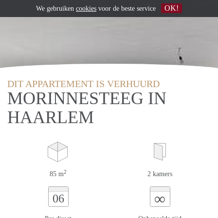
OK!
We gebruiken
cookies
voor de beste service
DIT APPARTEMENT IS VERHUURD
MORINNESTEEG IN
HAARLEM
2
85 m
2 kamers
∞
06