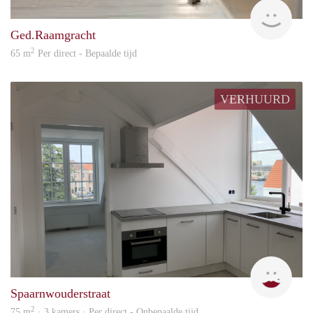
Arie
Ged.Raamgracht
2
65 m
Per direct - Bepaalde tijd
VERHUURD
Nien
Spaarnwouderstraat
2
75 m
· 3 kamers · Per direct - Onbepaalde tijd