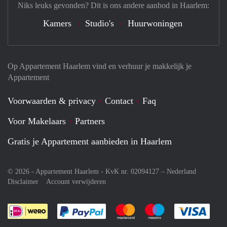
Niks leuks gevonden? Dit is ons andere aanbod in Haarlem:
Kamers
Studio's
Huurwoningen
Op Appartement Haarlem vind en verhuur je makkelijk je
Appartement
Voorwaarden & privacy
Contact
Faq
Voor Makelaars
Partners
Gratis je Appartement aanbieden in Haarlem
© 2026 - Appartement Haarlem - KvK nr. 02094127 –
Nederland
Disclaimer
Account verwijderen
Je rekent gemakkelijk af met Paypal
Je rekent gemakkelijk af met M
Je rekent gemakkelij
Je re