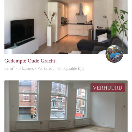
Eva
Gedempte Oude Gracht
2
82 m
· 3 kamers · Per direct - Onbepaalde tijd
VERHUURD