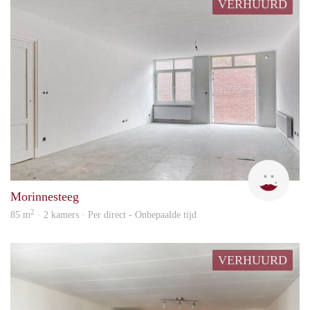
VERHUURD
Oria
Morinnesteeg
2
85 m
· 2 kamers · Per direct - Onbepaalde tijd
VERHUURD