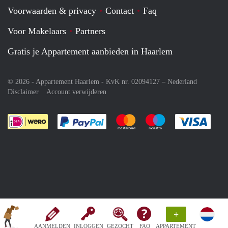
Voorwaarden & privacy
Contact
Faq
Voor Makelaars
Partners
Gratis je Appartement aanbieden in Haarlem
© 2026 - Appartement Haarlem - KvK nr. 02094127 –
Nederland
Disclaimer
Account verwijderen
Je rekent gemakkelijk af met Paypal
Je rekent gemakkelijk af met M
Je rekent gemakkelij
Je re
+
AANMELDEN
INLOGGEN
GEZOCHT
FAQ
APPARTEMENT