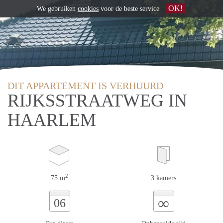
OK!
We gebruiken
cookies
voor de beste service
DIT APPARTEMENT IS VERHUURD
RIJKSSTRAATWEG IN
HAARLEM
2
75 m
3 kamers
∞
06