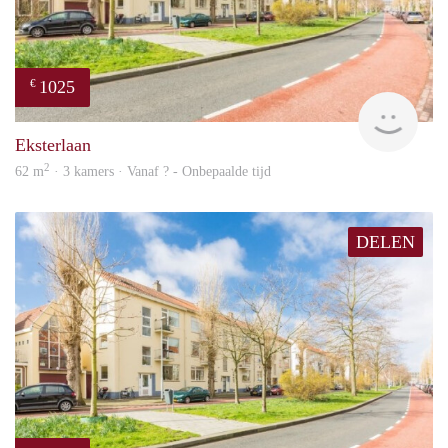
1025
€
finde
Eksterlaan
2
62 m
· 3 kamers · Vanaf ? - Onbepaalde tijd
DELEN