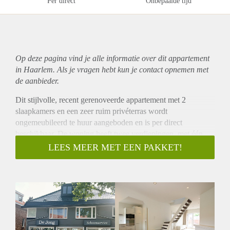
Per direct
Onbepaalde tijd
Op deze pagina vind je alle informatie over dit
appartement
in Haarlem. Als je vragen hebt kun je contact opnemen met
de aanbieder.
Dit stijlvolle, recent gerenoveerde appartement met 2
slaapkamers en een zeer ruim privéterras wordt
ongemeubileerd te huur aangeboden en is per direct
beschikbaar. De woning heeft twee verdiepingen, met één
slaapkamer op de eerste verdieping en een tweede
LEES MEER MET EEN PAKKET!
slaapkamer met zicht op de balkenlaag op de bovenste
verdieping, naast de badkamer. De woning is goed geïsoleerd
en biedt daardoor het hele jaar een comfortabel
binnenklimaat.
De woning ligt aan de Rijksstraatweg, op slechts enkele
minuten van station Haarlem en het stadscentrum. Deze
populaire buurt staat bekend om zijn goede mix van lokale