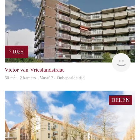
Excellent access to Haarlem Station and city centre
Offered to let unfurnished, no pets
Suitable for professionals only (no students); ideal for a
single, couple or small family
Rental price excludes gas/water/electricity, TV and internet
Landlord retains right of refusal
1025
€
finde
Victor van Vrieslandstraat
2
50 m
· 2 kamers · Vanaf ? - Onbepaalde tijd
DELEN