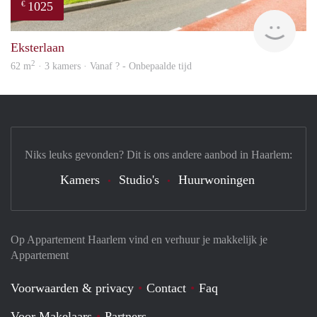
1025
€
Woni
Eksterlaan
2
62 m
· 3 kamers · Vanaf ? - Onbepaalde tijd
Niks leuks gevonden? Dit is ons andere aanbod in Haarlem:
Kamers
Studio's
Huurwoningen
Op Appartement Haarlem vind en verhuur je makkelijk je
Appartement
Voorwaarden & privacy
Contact
Faq
Voor Makelaars
Partners