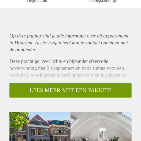
Begindatum
Onbepaalde tijd
Op deze pagina vind je alle informatie over dit
appartement
in Haarlem. Als je vragen hebt kun je contact opnemen met
de aanbieder.
Deze prachtige, zeer lichte en bijzonder sfeervolle
bovenwoning met 2 slaapkamers en extra ruimte voor een
werkplek, wordt gemeubileerd opgeleverd en is gelegen op
een top locatie! Direct aan het vaarwater met op korte
loopafstand het bruisende centrum van Haarlem met vele
LEES MEER MET EEN PAKKET!
winkels, restaurants en cafés. Ook op loopafstand bevinden
zich de bushaltes met een snelle bus richting Hoofddorp en
het centraal station is op 7 minuten fietsafstand gelegen.
Indeling;
Begane grond: Gemeenschappelijke entree en trap naar:
Tweede verdieping: Zeer ruime hal met dakraam waar zich
een grote opberg/kledingkast bevindt en welke ruim genoeg