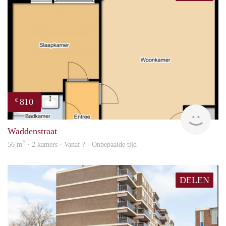
810
€
Woni
Waddenstraat
2
56 m
· 2 kamers · Vanaf ? - Onbepaalde tijd
DELEN