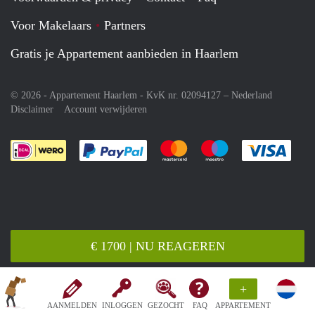
Voor Makelaars
Partners
Gratis je Appartement aanbieden in Haarlem
© 2026 - Appartement Haarlem - KvK nr. 02094127 –
Nederland
Disclaimer
Account verwijderen
Je rekent gemakkelijk af met Paypal
Je rekent gemakkelijk af met M
Je rekent gemakkelij
Je re
€ 1700 | NU REAGEREN
+
AANMELDEN
INLOGGEN
GEZOCHT
FAQ
APPARTEMENT