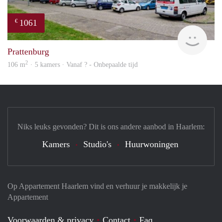
1061
€
finde
Prattenburg
2
106 m
· 5 kamers · Vanaf ? - Onbepaalde tijd
Niks leuks gevonden? Dit is ons andere aanbod in Haarlem:
Kamers
Studio's
Huurwoningen
Op Appartement Haarlem vind en verhuur je makkelijk je
Appartement
Voorwaarden & privacy
Contact
Faq