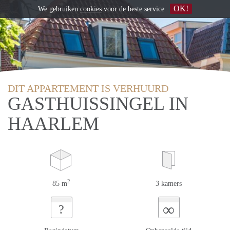
OK!
We gebruiken
cookies
voor de beste service
DIT APPARTEMENT IS VERHUURD
GASTHUISSINGEL IN
HAARLEM
2
85 m
3 kamers
∞
?