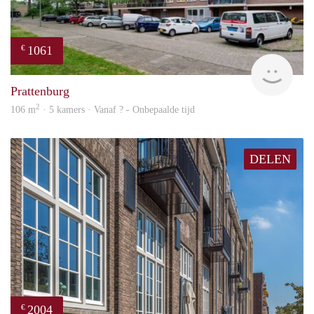
1061
€
finde
Prattenburg
2
106 m
· 5 kamers · Vanaf ? - Onbepaalde tijd
DELEN
2004
€