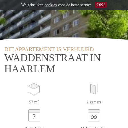
OK!
We gebruiken
cookies
voor de beste service
DIT APPARTEMENT IS VERHUURD
WADDENSTRAAT IN
HAARLEM
2
57 m
2 kamers
∞
?