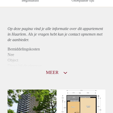
Begindatum
Onbepaalde tijd
Op deze pagina vind je alle informatie over dit
appartement
in Haarlem. Als je vragen hebt kun je contact opnemen met
de aanbieder.
Bemiddelingskosten
Nee
Object
Direct bij de eigenaar
Borg
MEER
865
Garantiestelling
Niet mogelijk
Huurtoeslag
Mogelijk
Inkomen eis
N.V.T.