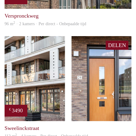
prope
Verspronckweg
2
96 m
· 2 kamers · Per direct - Onbepaalde tijd
DELEN
3490
€
prope
Sweelinckstraat
2