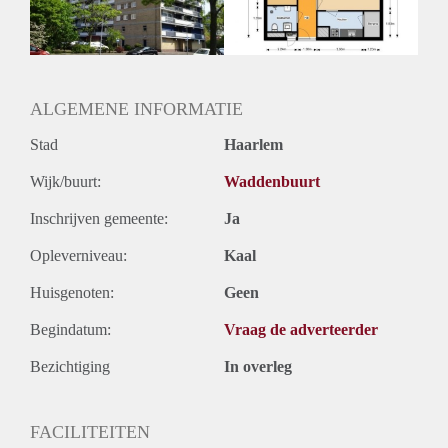
Huurtermijn
Onbepaalde termijn
Oplevering
Kaal
ALGEMENE INFORMATIE
Stad
Haarlem
Wijk/buurt:
Waddenbuurt
Inschrijven gemeente:
Ja
Opleverniveau:
Kaal
Huisgenoten:
Geen
Begindatum:
Vraag de adverteerder
Bezichtiging
In overleg
FACILITEITEN