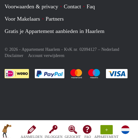
Voorwaarden & privacy
Contact
Faq
Voor Makelaars
Partners
Gratis je Appartement aanbieden in Haarlem
© 2026 - Appartement Haarlem - KvK nr. 02094127 –
Nederland
Disclaimer
Account verwijderen
Je rekent gemakkelijk af met Paypal
Je rekent gemakkelijk af met M
Je rekent gemakkelij
Je re
+
AANMELDEN
INLOGGEN
GEZOCHT
FAQ
APPARTEMENT