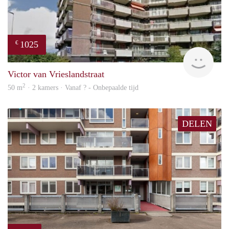
1025
€
finde
Victor van Vrieslandstraat
2
50 m
· 2 kamers · Vanaf ? - Onbepaalde tijd
DELEN