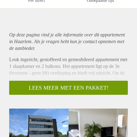
Per direct
Onbepaalde tijd
Op deze pagina vind je alle informatie over dit
appartement
in Haarlem. Als je vragen hebt kun je contact opnemen met
de aanbieder.
Leuk ingericht, gestoffeerd en gemeubileerd appartement met
1 slaapkamer en 2 balkons. Het appartement ligt op de 3e
(bovenste - geen lift) verdieping en biedt vrij uitzicht. Op de
begane grond bevindt zich een ruime (fietsen)berging. Ruime
parkeergelegenheid voor de deur. Gunstige ligging t.o.v.
LEES MEER MET EEN PAKKET!
openbaar vervoer (station NS Overveen) en vlak bij de centra
van Haarlem, Bloemendaal en Overveen, het strand en de
duinen.
Indeling:
Begane grond: hal, toegang tot de gemeenschappelijke tuin,
berging (2.40 x 1.95 m).
3e verdieping: entree, hal, badkamer met toilet, douche en