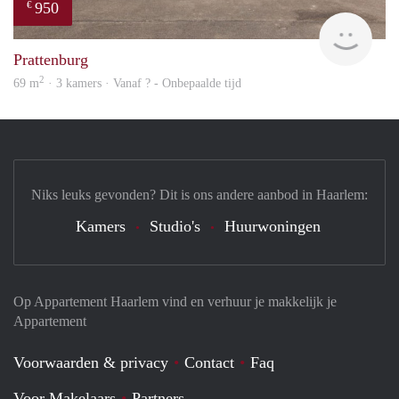
950
€
Woni
Prattenburg
2
69 m
· 3 kamers · Vanaf ? - Onbepaalde tijd
Niks leuks gevonden? Dit is ons andere aanbod in Haarlem:
Kamers
Studio's
Huurwoningen
Op Appartement Haarlem vind en verhuur je makkelijk je
Appartement
Voorwaarden & privacy
Contact
Faq
Voor Makelaars
Partners