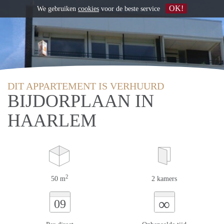
OK!
We gebruiken
cookies
voor de beste service
DIT APPARTEMENT IS VERHUURD
BIJDORPLAAN IN
HAARLEM
2
50 m
2 kamers
∞
09