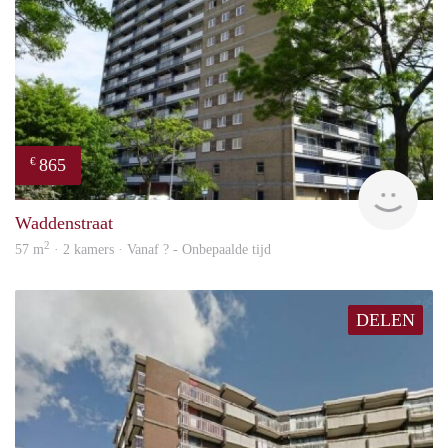
865
€
rent
Waddenstraat
2
57 m
· 2 kamers · Vanaf ? - Onbepaalde tijd
DELEN