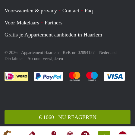
Voorwaarden & privacy
Contact
Faq
Voor Makelaars
Partners
Gratis je Appartement aanbieden in Haarlem
© 2026 - Appartement Haarlem - KvK nr. 02094127 –
Nederland
Disclaimer
Account verwijderen
Je rekent gemakkelijk af met Paypal
Je rekent gemakkelijk af met M
Je rekent gemakkelij
Je re
€ 1060 | NU REAGEREN