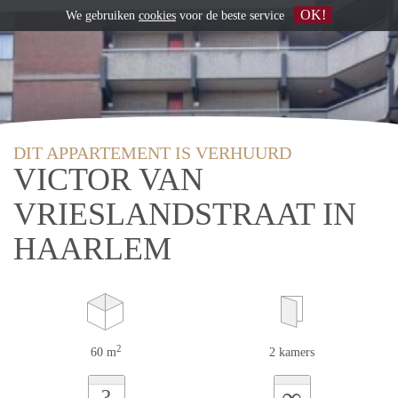
OK!
We gebruiken
cookies
voor de beste service
DIT APPARTEMENT IS VERHUURD
VICTOR VAN
VRIESLANDSTRAAT IN
HAARLEM
2
60 m
2 kamers
∞
?