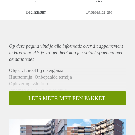
Begindatum
Onbepaalde tijd
Op deze pagina vind je alle informatie over dit
appartement
in Haarlem. Als je vragen hebt kun je contact opnemen met
de aanbieder.
Object: Direct bij de eigenaar
Huurtermijn: Onbepaalde termijn
Oplevering: Zie foto
Inkomen eis: 2,6 x Bruto huur
Garantiestelling mogelijk: Ja
LEES MEER MET EEN PAKKET!
Borg: 1 Maand
Bemiddeling kosten: Nee
Woningdelers toegestaan: Ja
Huisdieren toegestaan: Afhankelijk van de Eigenaar
Huurtoeslag grens: Nee