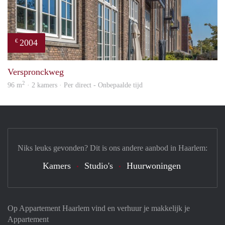
2004
€
prope
Verspronckweg
2
96 m
· 2 kamers · Per direct - Onbepaalde tijd
Niks leuks gevonden? Dit is ons andere aanbod in Haarlem:
Kamers
Studio's
Huurwoningen
Op Appartement Haarlem vind en verhuur je makkelijk je
Appartement