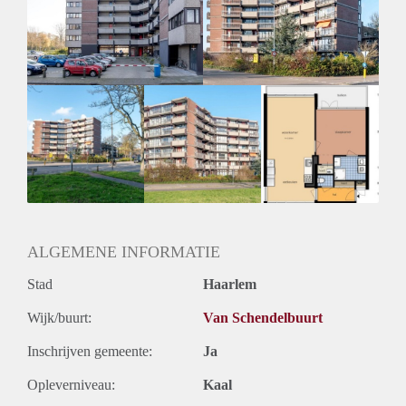
Huurtermijn
Onbepaalde termijn
Oplevering
Kaal
ALGEMENE INFORMATIE
Stad
Haarlem
Wijk/buurt:
Van Schendelbuurt
Inschrijven gemeente:
Ja
Opleverniveau:
Kaal