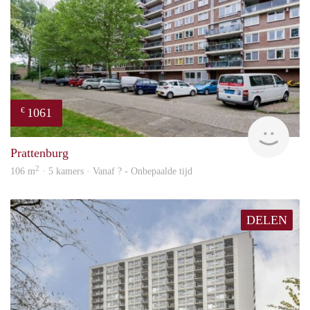
1061
€
finde
Prattenburg
2
106 m
· 5 kamers · Vanaf ? - Onbepaalde tijd
DELEN