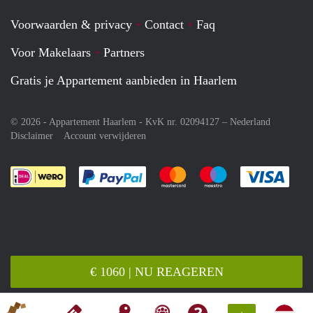
Voorwaarden & privacy
Contact
Faq
Voor Makelaars
Partners
Gratis je Appartement aanbieden in Haarlem
© 2026 - Appartement Haarlem - KvK nr. 02094127 –
Nederland
Disclaimer
Account verwijderen
Je rekent gemakkelijk af met Paypal
Je rekent gemakkelijk af met M
Je rekent gemakkelij
Je re
€ 1060 | NU REAGEREN