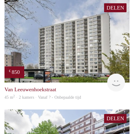
DELEN
850
€
rent
Van Leeuwenhoekstraat
2
45 m
· 2 kamers · Vanaf ? - Onbepaalde tijd
DELEN