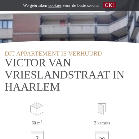
OK!
We gebruiken
cookies
voor de beste service
DIT APPARTEMENT IS VERHUURD
VICTOR VAN
VRIESLANDSTRAAT IN
HAARLEM
2
60 m
2 kamers
∞
?