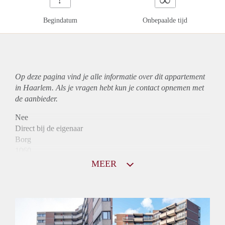
Begindatum
Onbepaalde tijd
Op deze pagina vind je alle informatie over dit
appartement
in Haarlem. Als je vragen hebt kun je contact opnemen met
de aanbieder.
Nee
Direct bij de eigenaar
Borg
1060
Garantiestelling
MEER
Mogelijk
Huurtoeslag
Niet mogelijk
Inkomen eis
2,9 X Maandhuur Bruto