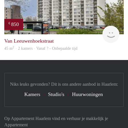
850
€
finde
Van Leeuwenhoekstraat
2
45 m
· 2 kamers · Vanaf ? - Onbepaalde tijd
Niks leuks gevonden? Dit is ons andere aanbod in Haarlem:
Kamers
Studio's
Huurwoningen
Op Appartement Haarlem vind en verhuur je makkelijk je
Appartement