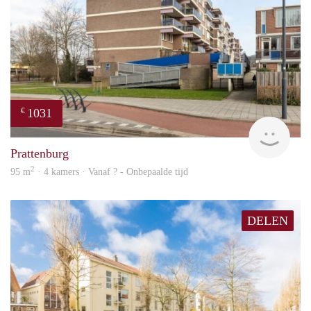
1031
€
finde
Prattenburg
2
95 m
· 4 kamers · Vanaf ? - Onbepaalde tijd
DELEN