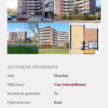
Inkomen eis
3,1 X Maandhuur Bruto
Huurtermijn
Onbepaalde termijn
Oplevering
Kaal
ALGEMENE INFORMATIE
Stad
Haarlem
Wijk/buurt:
Van Schendelbuurt
Inschrijven gemeente:
Ja
Opleverniveau:
Kaal