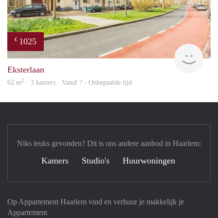
1025
€
finde
Eksterlaan
2
62 m
· 3 kamers · Vanaf ? - Onbepaalde tijd
Niks leuks gevonden? Dit is ons andere aanbod in Haarlem:
Kamers
Studio's
Huurwoningen
Op Appartement Haarlem vind en verhuur je makkelijk je
Appartement