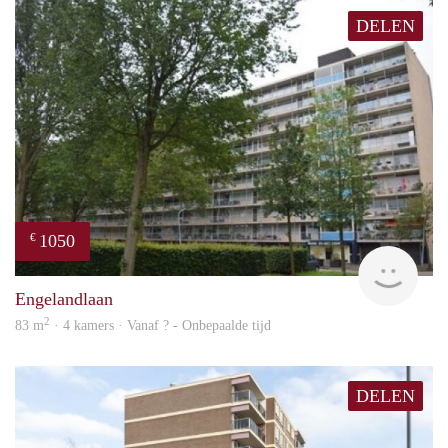
DELEN
1050
€
rent
Engelandlaan
2
83 m
· 4 kamers · Vanaf ? - Onbepaalde tijd
DELEN