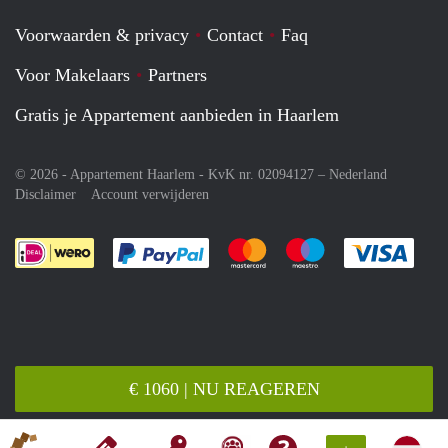
Voorwaarden & privacy
Contact
Faq
Voor Makelaars
Partners
Gratis je Appartement aanbieden in Haarlem
© 2026 - Appartement Haarlem - KvK nr. 02094127 –
Nederland
Disclaimer
Account verwijderen
Je rekent gemakkelijk af met Paypal
Je rekent gemakkelijk af met M
Je rekent gemakkelij
Je re
€ 1060 | NU REAGEREN