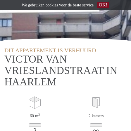
OK!
We gebruiken
cookies
voor de beste service
DIT APPARTEMENT IS VERHUURD
VICTOR VAN
VRIESLANDSTRAAT IN
HAARLEM
2
60 m
2 kamers
∞
?