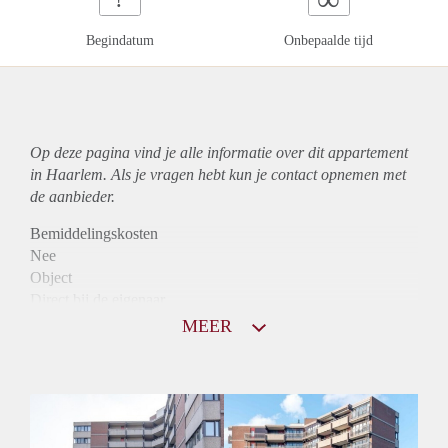
Begindatum
Onbepaalde tijd
Op deze pagina vind je alle informatie over dit
appartement
in Haarlem. Als je vragen hebt kun je contact opnemen met
de aanbieder.
Bemiddelingskosten
Nee
Object
Direct bij de eigenaar
Borg
MEER
970
Garantiestelling
Mogelijk
Huurtoeslag
Niet mogelijk