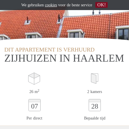
OK!
We gebruiken
cookies
voor de beste service
DIT APPARTEMENT IS VERHUURD
ZIJHUIZEN IN HAARLEM
2
26 m
2 kamers
07
28
Per direct
Bepaalde tijd