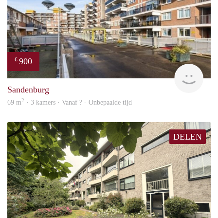
900
€
finde
Sandenburg
2
69 m
· 3 kamers · Vanaf ? - Onbepaalde tijd
DELEN