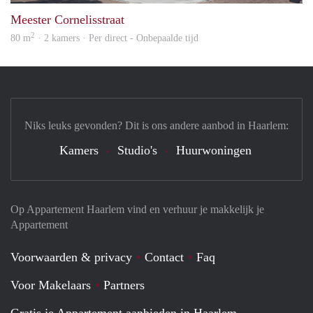
Meester Cornelisstraat
2
80 m
· 2 kamers · Per direct - Onbepaalde tijd
Niks leuks gevonden? Dit is ons andere aanbod in Haarlem:
Kamers
Studio's
Huurwoningen
Op Appartement Haarlem vind en verhuur je makkelijk je
Appartement
Voorwaarden & privacy
Contact
Faq
Voor Makelaars
Partners
Gratis je Appartement aanbieden in Haarlem