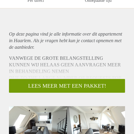
Per direct
Onbepaalde tijd
Op deze pagina vind je alle informatie over dit
appartement
in Haarlem. Als je vragen hebt kun je contact opnemen met
de aanbieder.
VANWEGE DE GROTE BELANGSTELLING
KUNNEN WIJ HELAAS GEEN AANVRAGEN MEER
IN BEHANDELING NEMEN
DUE TO THE LARGE NUMBER OF REQUESTS FOR
THIS PROPERTY WE ARE UNABLE TO RESPOND
LEES MEER MET EEN PAKKET!
TO NEW REQUESTS
Dit ruime, recent gerenoveerde, 1 slaapkamer appartement is
modern ingericht en gelegen op een fantastische locatie in het
hart van Haarlem met uitzicht over het water van de Nieuwe
Gracht. Het centraal station van Haarlem ligt op zeer korte
loopafstand en ook het bruisende centrum van Haarlem is op
steenworp afstand gelegen. De woning is voorzien van een