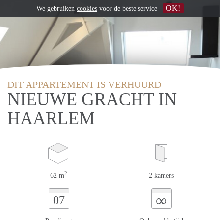
OK!
We gebruiken
cookies
voor de beste service
DIT APPARTEMENT IS VERHUURD
NIEUWE GRACHT IN
HAARLEM
2
62 m
2 kamers
∞
07