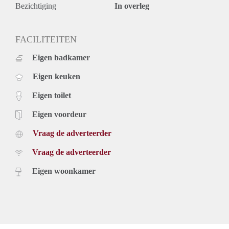
gemeentelijke belastingen;
Bezichtiging
In overleg
Voorschot g/w/e/tv internet € 150,- per maand;
Minimale huurperiode 12 maanden;
Verhuurder heeft recht van gunning.
FACILITEITEN
Eigen badkamer
Eigen keuken
Eigen toilet
Eigen voordeur
Vraag de adverteerder
Vraag de adverteerder
Eigen woonkamer