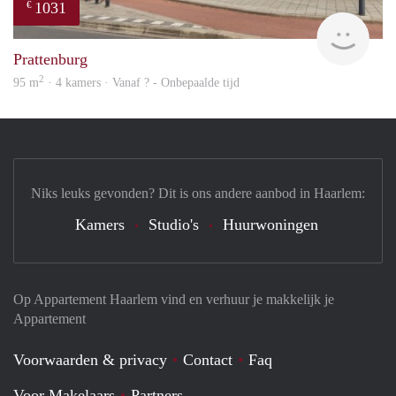
1031
€
finde
Prattenburg
2
95 m
· 4 kamers · Vanaf ? - Onbepaalde tijd
Niks leuks gevonden? Dit is ons andere aanbod in Haarlem:
Kamers
Studio's
Huurwoningen
Op Appartement Haarlem vind en verhuur je makkelijk je
Appartement
Voorwaarden & privacy
Contact
Faq
Voor Makelaars
Partners