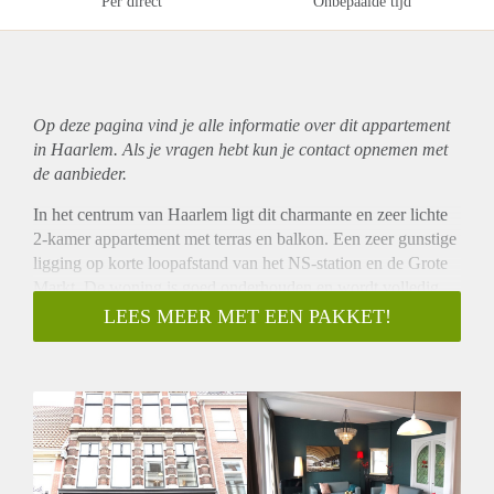
Per direct
Onbepaalde tijd
Op deze pagina vind je alle informatie over dit
appartement
in Haarlem. Als je vragen hebt kun je contact opnemen met
de aanbieder.
In het centrum van Haarlem ligt dit charmante en zeer lichte
2-kamer appartement met terras en balkon. Een zeer gunstige
ligging op korte loopafstand van het NS-station en de Grote
Markt. De woning is goed onderhouden en wordt volledig
gemeubileerd opgeleverd. Parkeren kan met een
LEES MEER MET EEN PAKKET!
parkeervergunning (geen wachttijd). De uitvalswegen
richting Amsterdam, Schiphol en Den Haag zijn goed te
bereiken. Het NS-station heeft directe verbindingen met
Amsterdam, Den Haag en Rotterdam. De halte van de
snelbus naar Schiphol en Amsterdam Zuid is vlakbij de
woning.
Indeling;