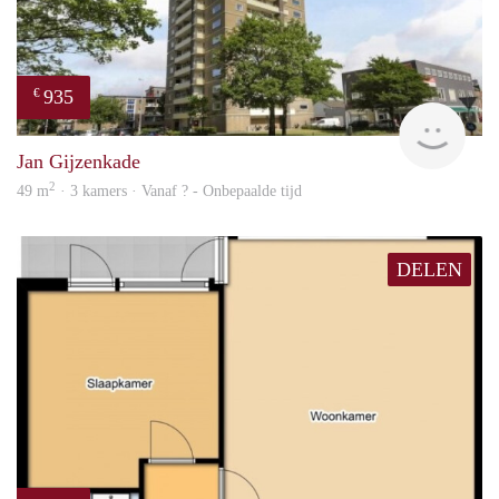
935
€
rent
Jan Gijzenkade
2
49 m
· 3 kamers · Vanaf ? - Onbepaalde tijd
DELEN