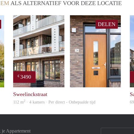
LEM
ALS ALTERNATIEF VOOR DEZE LOCATIE
DELEN
3490
€
Woning
property
Sweelinckstraat
S
2
112 m
· 4 kamers · Per direct - Onbepaalde tijd
6
k je Appartement