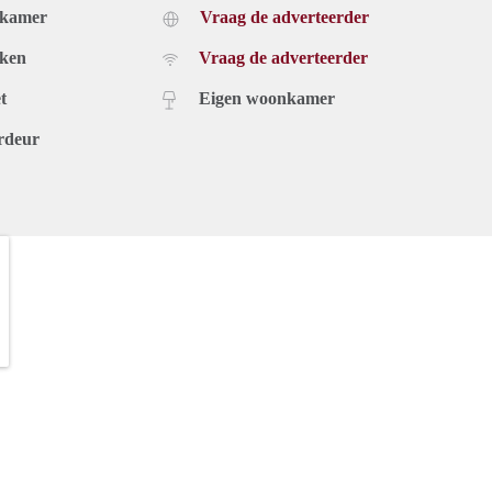
dkamer
Vraag de adverteerder
uken
Vraag de adverteerder
t
Eigen woonkamer
rdeur