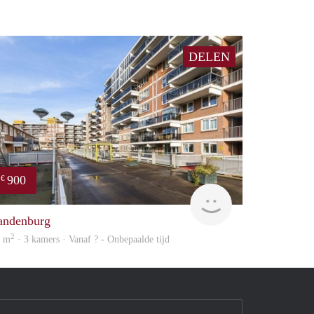
DELEN
900
€
finder
andenburg
2
9 m
· 3 kamers · Vanaf ? - Onbepaalde tijd