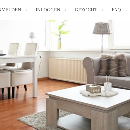
NMELDEN
INLOGGEN
GEZOCHT
FAQ
How to translate AppartementHaarlem!
Wat is AppartementHaarlem?
Hoeveel kost het om te reageren op een 
Wat is de privacyverklaring van Apparte
Berekent AppartementHaarlem
makelaarsvergoeding/bemiddelingsvergoe
Alle veelgestelde vragen