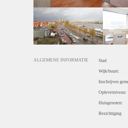
- Huurprijs is € 1250,- inclusief servicekosten waar
- Elektra, gas en internet zijn voor eigen rekening.
Donderdag 14 november 2019 hebben wij een KOM 
+31 6 28 44 35 33 voor een afspraak.
ALGEMENE INFORMATIE
Stad
Wijk/buurt:
Inschrijven gem
Opleverniveau:
Huisgenoten:
Bezichtiging