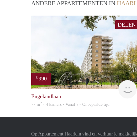
ANDERE APPARTEMENTEN IN
HAAR
DELEN
990
€
Engelandlaan
2
77 m
· 4 kamers · Vanaf ? - Onbepaalde tijd
Op Appartement Haarlem vind en verhuur je makkelij