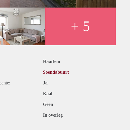
onder (opstal) verzekering, voorschot water en stookkosten.
& KIJK uur. Meld je aan via info@nuwoonruimte.nl of bel
+ 5
Haarlem
Soendabuurt
eente:
Ja
Kaal
Geen
In overleg