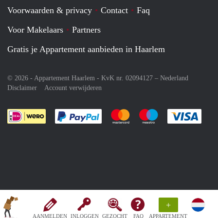
Voorwaarden & privacy
Contact
Faq
Voor Makelaars
Partners
Gratis je Appartement aanbieden in Haarlem
© 2026 - Appartement Haarlem - KvK nr. 02094127 –
Nederland
Disclaimer
Account verwijderen
Je rekent gemakkelijk af met Paypal
Je rekent gemakkelijk af met M
Je rekent gemakkelij
Je re
+
AANMELDEN
INLOGGEN
GEZOCHT
FAQ
APPARTEMENT