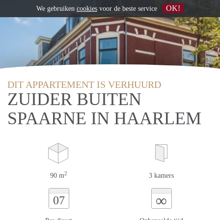
OK!
We gebruiken
cookies
voor de beste service
DIT APPARTEMENT IS VERHUURD
ZUIDER BUITEN
SPAARNE IN HAARLEM
2
90 m
3 kamers
∞
07