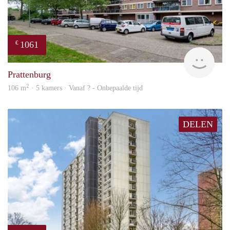
1061
€
finde
Prattenburg
2
106 m
· 5 kamers · Vanaf ? - Onbepaalde tijd
DELEN