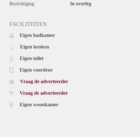
berging (met toegang tot de straat aan de zijkant van het
Bezichtiging
In overleg
pand). Tweede badkamer met douchecabine, wastafel en
tevens toegang tot de stadstuin.
Zitplaatsen aan de voorkant van woningen in deze straat zijn
FACILITEITEN
gebruikelijk en alle lokale buren kunnen gebruik maken van
Eigen badkamer
de ligplaats dicht bij het huis.
Bijzonderheden:
Eigen keuken
Woonoppervlakte: 90 m2
Binnentuin (westen)
Eigen toilet
Uitzicht over het Spaarne
2 slaapkamers, 2 badkamers
Eigen voordeur
Volledig gerenoveerd en gemeubileerd
Vraag de adverteerder
Moderne keuken
Houten vloeren
Vraag de adverteerder
Huurprijs is exclusief g/w/e/ tv/internet en gemeentelijke
lasten voor huurder
Eigen woonkamer
Minimale huurperiode 12 maanden
Verhuurder heeft recht van gunning