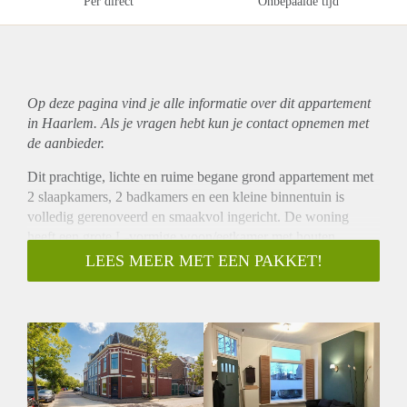
Per direct
Onbepaalde tijd
Op deze pagina vind je alle informatie over dit
appartement
in Haarlem. Als je vragen hebt kun je contact opnemen met
de aanbieder.
Dit prachtige, lichte en ruime begane grond appartement met
2 slaapkamers, 2 badkamers en een kleine binnentuin is
volledig gerenoveerd en smaakvol ingericht. De woning
heeft een grote L-vormige woon/eetkamer met houten
vloeren, ramen aan twee kanten, kamerhoge boekenkasten en
LEES MEER MET EEN PAKKET!
een moderne semi-open keuken. De woning met weids
uitzicht over het Spaarne is gelegen in het centrum van
Haarlem, maar toch aan een rustige straat met goede
bereikbaarheid van de grote uitvalswegen. De internationale
scholen en de Taalklas zijn allemaal op korte fietsafstand van
deze zeer centrale locatie, net als het treinstation van Haarlem
en de gezellige Grote Markt.