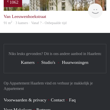
1062
€
Woni
Van Leeuwenhoekstraat
2
91 m
· 3 kamers · Vanaf ? - Onbepaalde tijd
Niks leuks gevonden? Dit is ons andere aanbod in Haarlem:
Kamers
Studio's
Huurwoningen
Op Appartement Haarlem vind en verhuur je makkelijk je
Appartement
Voorwaarden & privacy
Contact
Faq
Voor Makelaars
Partners