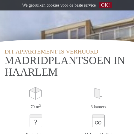
OK!
We gebruiken
cookies
voor de beste service
DIT APPARTEMENT IS VERHUURD
MADRIDPLANTSOEN IN
HAARLEM
2
70 m
3 kamers
∞
?