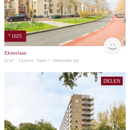
1025
€
finde
Eksterlaan
2
62 m
· 3 kamers · Vanaf ? - Onbepaalde tijd
DELEN