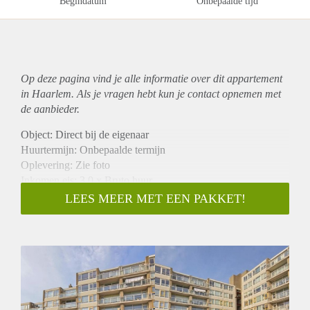
Begindatum
Onbepaalde tijd
Op deze pagina vind je alle informatie over dit
appartement
in Haarlem. Als je vragen hebt kun je contact opnemen met
de aanbieder.
Object: Direct bij de eigenaar
Huurtermijn: Onbepaalde termijn
Oplevering: Zie foto
Inkomen eis: 3,0 x Bruto huur
Garantiestelling mogelijk: Ja
LEES MEER MET EEN PAKKET!
Borg: 1 Maand
Bemiddeling kosten: Nee
Woningdelers toegestaan: Ja
Huisdieren toegestaan: Afhankelijk van de Eigenaar
Huurtoeslag grens: Nee
Geschikt voor studenten: Afhankelijk van de Eigenaar