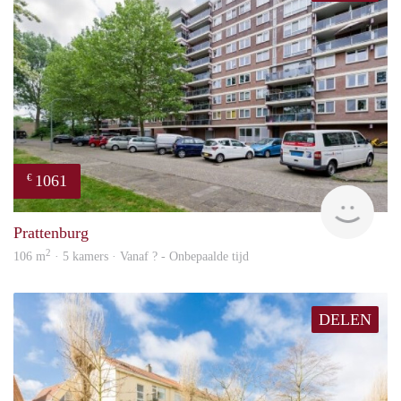
1061
€
finde
Prattenburg
2
106 m
· 5 kamers · Vanaf ? - Onbepaalde tijd
DELEN