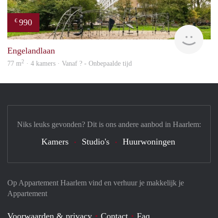
990
€
Woni
Engelandlaan
2
77 m
· 4 kamers · Vanaf ? - Onbepaalde tijd
Niks leuks gevonden? Dit is ons andere aanbod in Haarlem:
Kamers
Studio's
Huurwoningen
Op Appartement Haarlem vind en verhuur je makkelijk je
Appartement
Voorwaarden & privacy
Contact
Faq