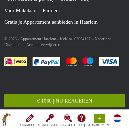
Voor Makelaars
Partners
Gratis je Appartement aanbieden in Haarlem
© 2026 - Appartement Haarlem - KvK nr. 02094127 –
Nederland
Disclaimer
Account verwijderen
Je rekent gemakkelijk af met Paypal
Je rekent gemakkelijk af met M
Je rekent gemakkelij
Je re
€ 1060 | NU REAGEREN
+
AANMELDEN
INLOGGEN
GEZOCHT
FAQ
APPARTEMENT