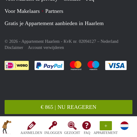
Voor Makelaars
Partners
Gratis je Appartement aanbieden in Haarlem
© 2026 - Appartement Haarlem - KvK nr. 02094127 –
Nederland
Disclaimer
Account verwijderen
Je rekent gemakkelijk af met Paypal
Je rekent gemakkelijk af met M
Je rekent gemakkelij
Je re
€ 865 | NU REAGEREN
+
AANMELDEN
INLOGGEN
GEZOCHT
FAQ
APPARTEMENT