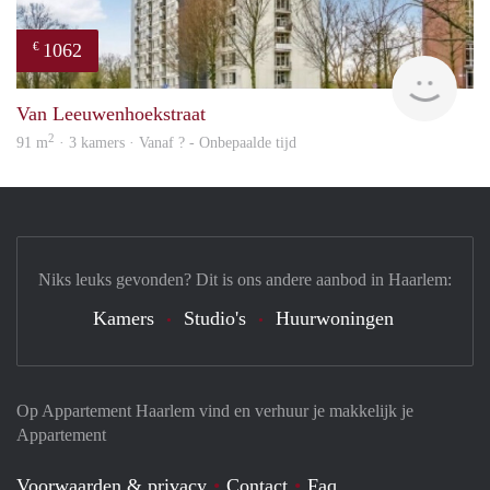
1062
€
Woni
Van Leeuwenhoekstraat
2
91 m
· 3 kamers · Vanaf ? - Onbepaalde tijd
Niks leuks gevonden? Dit is ons andere aanbod in Haarlem:
Kamers
Studio's
Huurwoningen
Op Appartement Haarlem vind en verhuur je makkelijk je
Appartement
Voorwaarden & privacy
Contact
Faq