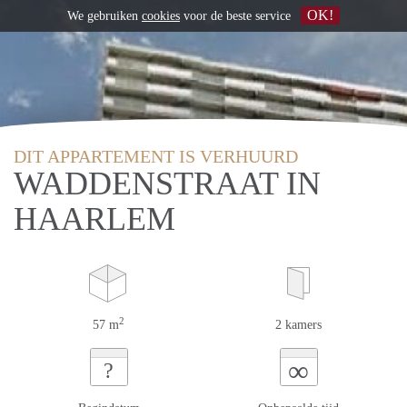
OK!
We gebruiken
cookies
voor de beste service
DIT APPARTEMENT IS VERHUURD
WADDENSTRAAT IN
HAARLEM
2
57 m
2 kamers
∞
?