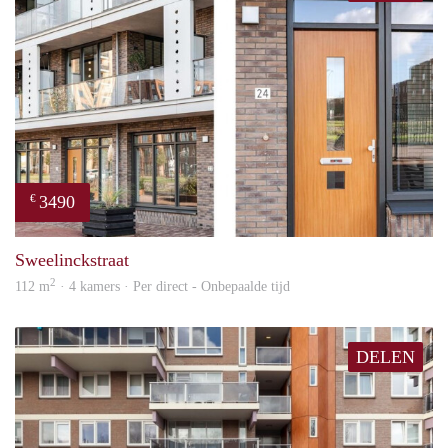
3490
€
prope
Sweelinckstraat
2
112 m
· 4 kamers · Per direct - Onbepaalde tijd
DELEN