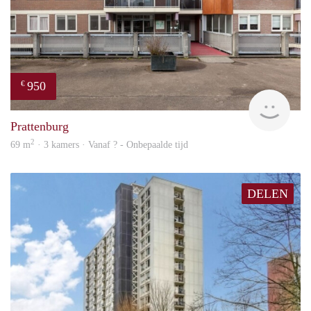
950
€
Woni
Prattenburg
2
69 m
· 3 kamers · Vanaf ? - Onbepaalde tijd
DELEN