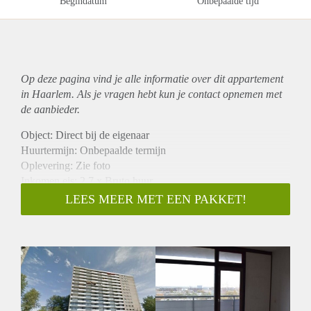
Begindatum
Onbepaalde tijd
Op deze pagina vind je alle informatie over dit
appartement
in Haarlem. Als je vragen hebt kun je contact opnemen met
de aanbieder.
Object: Direct bij de eigenaar
Huurtermijn: Onbepaalde termijn
Oplevering: Zie foto
Inkomen eis: 2,7 x Bruto huur
Garantiestelling mogelijk: Ja
LEES MEER MET EEN PAKKET!
Borg: 1 Maand
Bemiddeling kosten: Nee
Woningdelers toegestaan: Ja
Huisdieren toegestaan: Afhankelijk van de Eigenaar
Huurtoeslag grens: Nee
Geschikt voor studenten: Afhankelijk van de Eigenaar