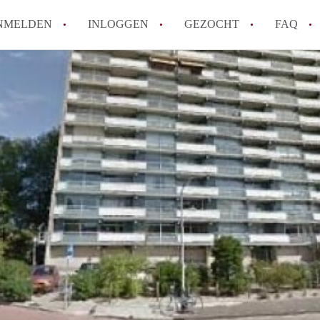
NMELDEN
INLOGGEN
GEZOCHT
FAQ
How to translate AppartementHaarlem!
Wat is AppartementHaarlem?
Hoeveel kost het om te reageren op een 
Wat is de privacyverklaring van Apparte
Berekent AppartementHaarlem
makelaarsvergoeding/bemiddelingsvergoe
Alle veelgestelde vragen