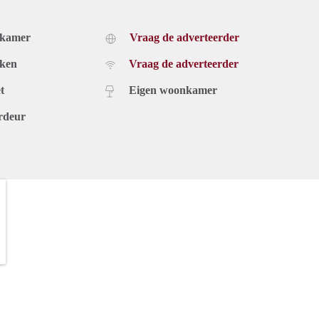
dkamer
Vraag de adverteerder
uken
Vraag de adverteerder
t
Eigen woonkamer
rdeur