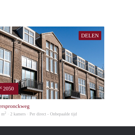
DELEN
2050
€
property
erspronckweg
2
5 m
· 2 kamers · Per direct - Onbepaalde tijd