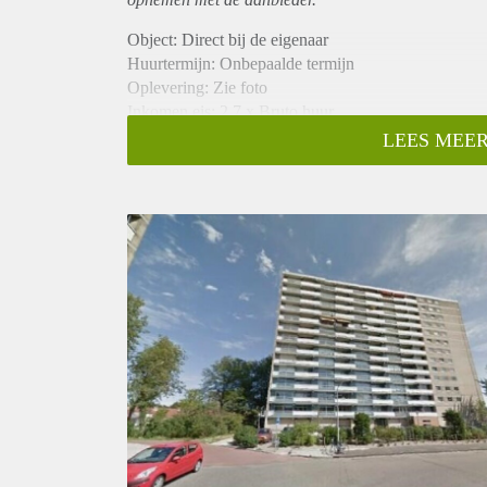
Object: Direct bij de eigenaar
Huurtermijn: Onbepaalde termijn
Oplevering: Zie foto
Inkomen eis: 2,7 x Bruto huur
Garantiestelling mogelijk: Ja
LEES MEER
Borg: 1 Maand
Bemiddeling kosten: Nee
Woningdelers toegestaan: Ja
Huisdieren toegestaan: Afhankelijk van de Eigenaar
Huurtoeslag grens: Nee
Geschikt voor studenten: Afhankelijk van de Eigena