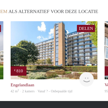
LEM
ALS ALTERNATIEF VOOR DEZE LOCATIE
DELEN
810
€
finder
Woning
Engelandlaan
V
2
42 m
· 2 kamers · Vanaf ? - Onbepaalde tijd
9