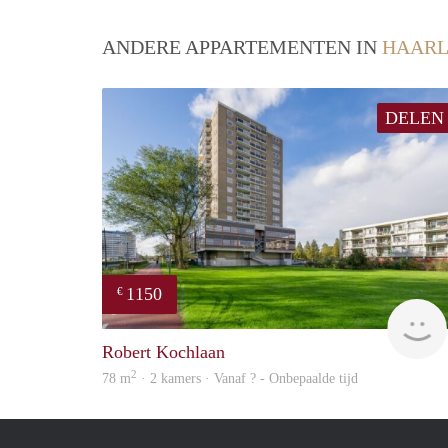
ANDERE APPARTEMENTEN IN
HAAR
DELEN
1150
€
Robert Kochlaan
2
78 m
· 2 kamers · Vanaf ? - Onbepaalde tijd