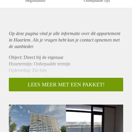
Begindatum
Onbepaalde tijd
Op deze pagina vind je alle informatie over dit
appartement
in Haarlem. Als je vragen hebt kun je contact opnemen met
de aanbieder.
Object: Direct bij de eigenaar
Huurtermijn: Onbepaalde termijn
Oplevering: Zie foto
Inkomen eis: 2,7 x Bruto huur
Garantiestelling mogelijk: Ja
LEES MEER MET EEN PAKKET!
Borg: 1 Maand
Bemiddeling kosten: Nee
Woningdelers toegestaan: Ja
Huisdieren toegestaan: Afhankelijk van de Eigenaar
Huurtoeslag grens: Nee
Geschikt voor studenten: Afhankelijk van de Eigenaar