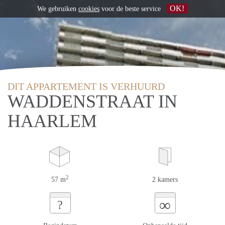
OK!
We gebruiken
cookies
voor de beste service
DIT APPARTEMENT IS VERHUURD
WADDENSTRAAT IN
HAARLEM
2
57 m
2 kamers
∞
?