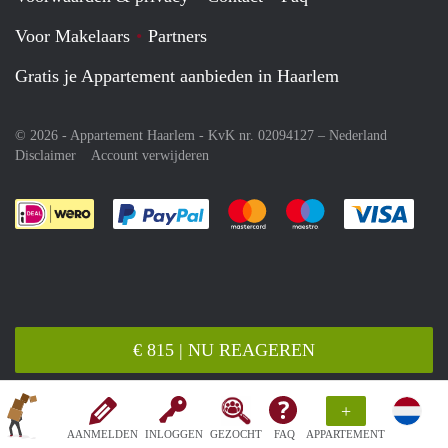
Voor Makelaars
Partners
Gratis je Appartement aanbieden in Haarlem
© 2026 - Appartement Haarlem - KvK nr. 02094127 –
Nederland
Disclaimer
Account verwijderen
Je rekent gemakkelijk af met Paypal
Je rekent gemakkelijk af met M
Je rekent gemakkelij
Je re
€ 815 | NU REAGEREN
+
AANMELDEN
INLOGGEN
GEZOCHT
FAQ
APPARTEMENT