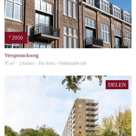
2050
€
prope
Verspronckweg
2
95 m
· 2 kamers · Per direct - Onbepaalde tijd
DELEN