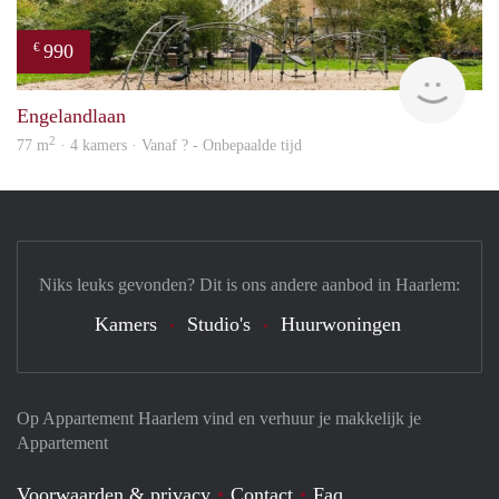
990
€
Woni
Engelandlaan
2
77 m
· 4 kamers · Vanaf ? - Onbepaalde tijd
Niks leuks gevonden? Dit is ons andere aanbod in Haarlem:
Kamers
Studio's
Huurwoningen
Op Appartement Haarlem vind en verhuur je makkelijk je
Appartement
Voorwaarden & privacy
Contact
Faq