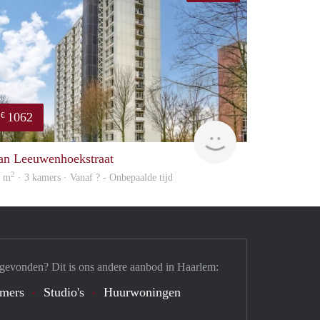
1062
€
Woning
an Leeuwenhoekstraat
2
1 m
· 3 kamers · Vanaf ? - Onbepaalde tijd
 gevonden? Dit is ons andere aanbod in Haarlem:
mers
Studio's
Huurwoningen