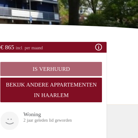
€ 865
incl. per maand
IS VERHUURD
BEKIJK ANDERE APPARTEMENTEN
IN HAARLEM
Woning
2 jaar geleden lid geworden