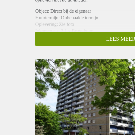
Object: Direct bij de eigenaar
Huurtermijn: Onbepaalde termijn
Oplevering: Zie foto
Inkomen eis: 3,1 x Bruto huur
Garantiestelling mogelijk: Ja
LEES MEER
Borg: 1 Maand
Bemiddeling kosten: Nee
Woningdelers toegestaan: Ja
Huisdieren toegestaan: Afhankelijk van de Eigenaar
Huurtoeslag grens: Nee
Geschikt voor studenten: Afhankelijk van de Eigena