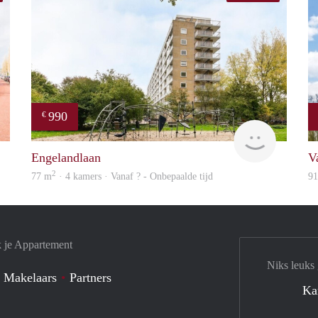
990
€
Woning
Woning
Engelandlaan
V
2
77 m
· 4 kamers · Vanaf ? - Onbepaalde tijd
9
k je Appartement
Niks leuks
 Makelaars
Partners
Ka