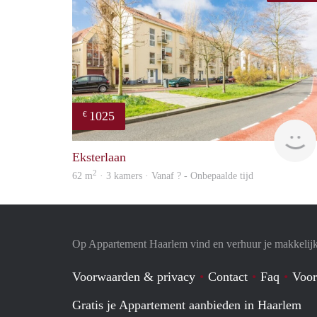
1025
€
Eksterlaan
2
62 m
· 3 kamers · Vanaf ? - Onbepaalde tijd
Op Appartement Haarlem vind en verhuur je makkelij
Voorwaarden & privacy
Contact
Faq
Voor
Gratis je Appartement aanbieden in Haarlem