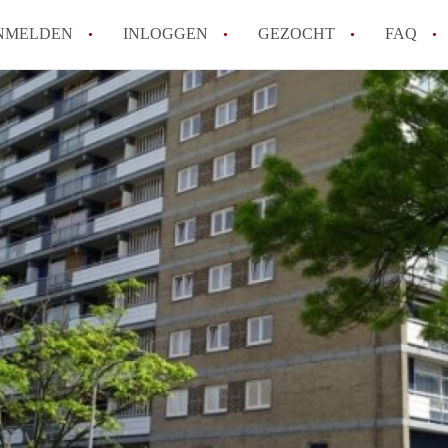
NMELDEN
INLOGGEN
GEZOCHT
FAQ
How to translate AppartementHaarlem!
Wat is AppartementHaarlem?
Hoeveel kost het om te reageren op een 
Wat is de privacyverklaring van Apparte
Berekent AppartementHaarlem
makelaarsvergoeding/bemiddelingsvergoe
Alle veelgestelde vragen