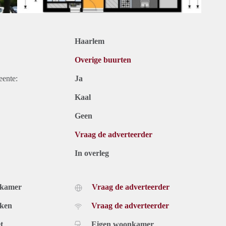
Haarlem
Overige buurten
eente:
Ja
Kaal
Geen
Vraag de adverteerder
In overleg
dkamer
Vraag de adverteerder
uken
Vraag de adverteerder
t
Eigen woonkamer