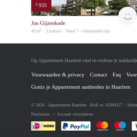
935
€
Jan Gijzenkade
2
49 m
· 3 kamers · Vanaf ? - Onbepaalde tijd
Op Appartement Haarlem vind en verhuur je makkelij
Voorwaarden & privacy
Contact
Faq
Voor
Gratis je Appartement aanbieden in Haarlem
© 2026 - Appartement Haarlem - KvK nr. 02094127 –
Nede
Disclaimer
Account verwijderen
Je rekent gemakkelijk af 
Je rekent gemak
Je rek