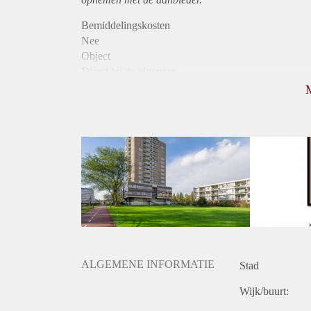
Bemiddelingskosten
Nee
Object
Direct bij de eigenaar
Borg
1075
Garantiestelling
Mogelijk
Huurtoeslag
Niet mogelijk
Inkomen eis
2,9 X Maandhuur Bruto
Huurtermijn
Onbepaalde termijn
Oplevering
Kaal
ALGEMENE INFORMATIE
Stad
Wijk/buurt: