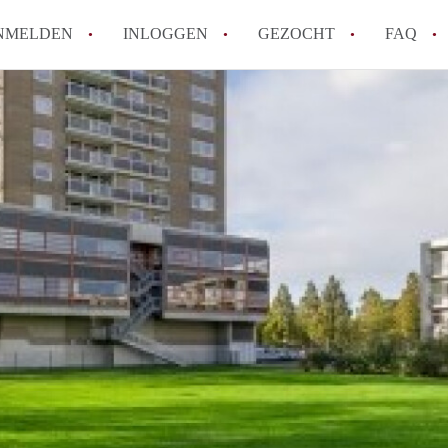
NMELDEN
INLOGGEN
GEZOCHT
FAQ
How to translate AppartementHaarlem!
Wat is AppartementHaarlem?
Hoeveel kost het om te reageren op een 
Wat is de privacyverklaring van Apparte
Berekent AppartementHaarlem
makelaarsvergoeding/bemiddelingsvergoe
Alle veelgestelde vragen