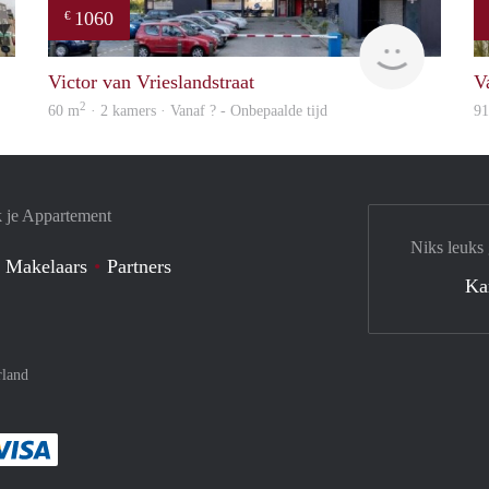
1060
€
rent
rent
Victor van Vrieslandstraat
V
2
60 m
· 2 kamers · Vanaf ? - Onbepaalde tijd
9
k je Appartement
Niks leuks
 Makelaars
Partners
Ka
rland
met Paypal
kelijk af met Mastercard
ent gemakkelijk af met Meastro
Je rekent gemakkelijk af met Visa