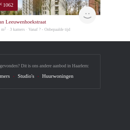
1062
€
Woning
an Leeuwenhoekstraat
2
1 m
· 3 kamers · Vanaf ? - Onbepaalde tijd
 gevonden? Dit is ons andere aanbod in Haarlem:
mers
Studio's
Huurwoningen