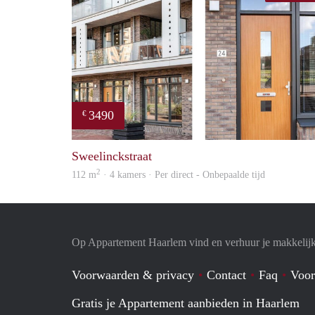
3490
€
Sweelinckstraat
2
112 m
· 4 kamers · Per direct - Onbepaalde tijd
Op Appartement Haarlem vind en verhuur je makkelij
Voorwaarden & privacy
Contact
Faq
Voor
Gratis je Appartement aanbieden in Haarlem