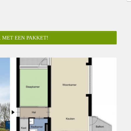
 MET EEN PAKKET!
ar