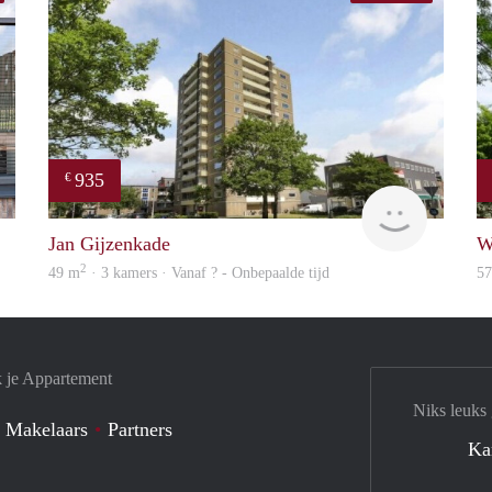
935
€
property
rent
Jan Gijzenkade
W
2
49 m
· 3 kamers · Vanaf ? - Onbepaalde tijd
5
k je Appartement
Niks leuks
 Makelaars
Partners
Ka