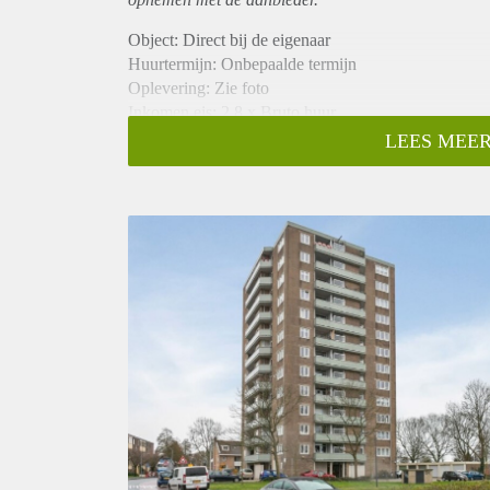
Object: Direct bij de eigenaar
Huurtermijn: Onbepaalde termijn
Oplevering: Zie foto
Inkomen eis: 2,8 x Bruto huur
Garantiestelling mogelijk: Ja
LEES MEER
Borg: 1 Maand
Bemiddeling kosten: Nee
Woningdelers toegestaan: Ja
Huisdieren toegestaan: Afhankelijk van de Eigenaar
Huurtoeslag grens: Nee
Geschikt voor studenten: Afhankelijk van de Eigena