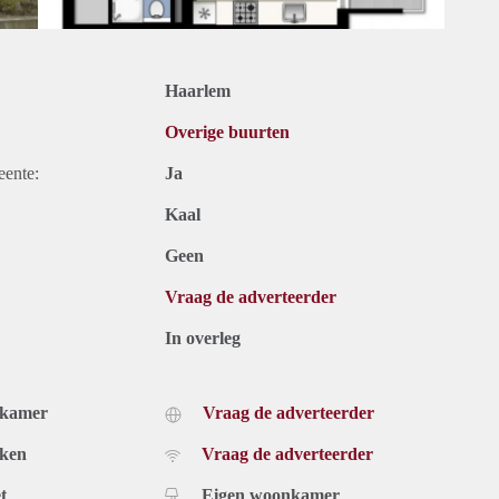
Haarlem
Overige buurten
eente:
Ja
Kaal
Geen
Vraag de adverteerder
In overleg
dkamer
Vraag de adverteerder
uken
Vraag de adverteerder
t
Eigen woonkamer