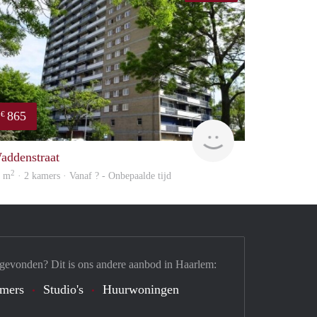
865
€
rent
addenstraat
2
7 m
· 2 kamers · Vanaf ? - Onbepaalde tijd
 gevonden? Dit is ons andere aanbod in Haarlem:
mers
Studio's
Huurwoningen