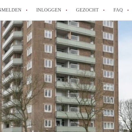
NMELDEN
INLOGGEN
GEZOCHT
FAQ
How to translate AppartementHaarlem!
Wat is AppartementHaarlem?
Hoeveel kost het om te reageren op een 
Wat is de privacyverklaring van Apparte
Berekent AppartementHaarlem
makelaarsvergoeding/bemiddelingsvergoe
Alle veelgestelde vragen