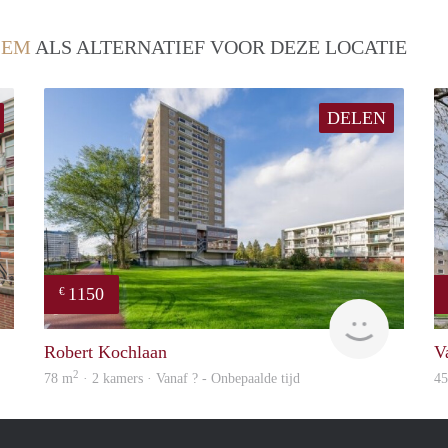
LEM
ALS ALTERNATIEF VOOR DEZE LOCATIE
DELEN
1150
€
property
finder
Robert Kochlaan
V
2
78 m
· 2 kamers · Vanaf ? - Onbepaalde tijd
4