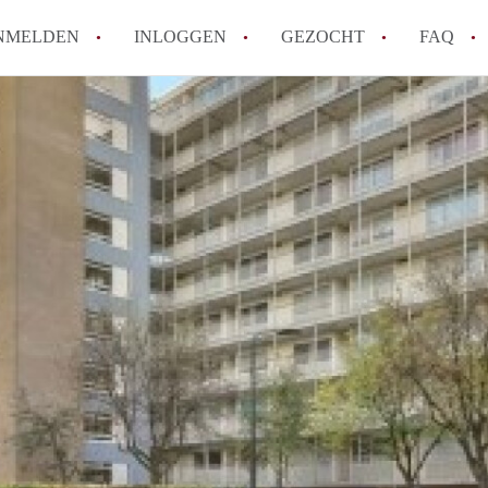
NMELDEN
INLOGGEN
GEZOCHT
FAQ
How to translate AppartementHaarlem!
Wat is AppartementHaarlem?
Hoeveel kost het om te reageren op een 
Wat is de privacyverklaring van Apparte
Berekent AppartementHaarlem
makelaarsvergoeding/bemiddelingsvergoe
Alle veelgestelde vragen