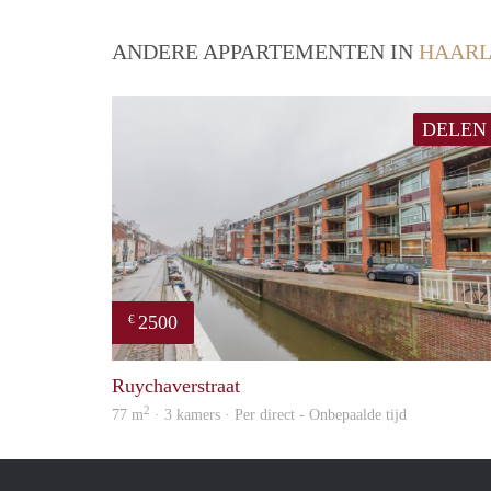
ANDERE APPARTEMENTEN IN
HAAR
DELEN
2500
€
Ruychaverstraat
2
77 m
· 3 kamers · Per direct - Onbepaalde tijd