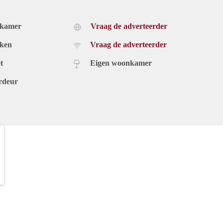
dkamer
Vraag de adverteerder
uken
Vraag de adverteerder
t
Eigen woonkamer
rdeur