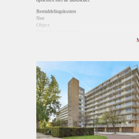
Bemiddelingskosten
Nee
Object
Direct bij de eigenaar
Borg
995
Garantiestelling
Mogelijk
Huurtoeslag
Niet mogelijk
Inkomen eis
2,8 X Maandhuur Bruto
Huurtermijn
Onbepaalde termijn
Oplevering
Kaal