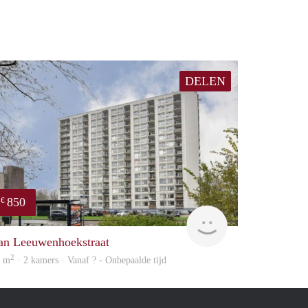
DELEN
850
€
finder
an Leeuwenhoekstraat
2
5 m
· 2 kamers · Vanaf ? - Onbepaalde tijd