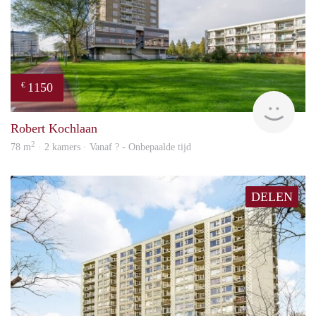
1150
€
finde
Robert Kochlaan
2
78 m
· 2 kamers · Vanaf ? - Onbepaalde tijd
DELEN