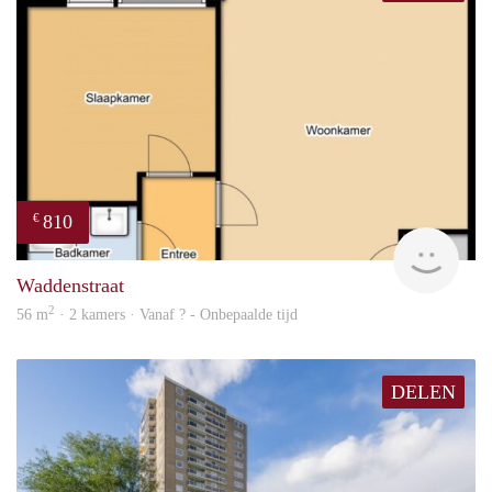
810
€
Woni
Waddenstraat
2
56 m
· 2 kamers · Vanaf ? - Onbepaalde tijd
DELEN