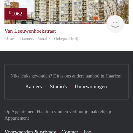
1062
€
finde
Van Leeuwenhoekstraat
2
91 m
· 3 kamers · Vanaf ? - Onbepaalde tijd
Niks leuks gevonden? Dit is ons andere aanbod in Haarlem:
Kamers
Studio's
Huurwoningen
Op Appartement Haarlem vind en verhuur je makkelijk je
Appartement
Voorwaarden & privacy
Contact
Faq