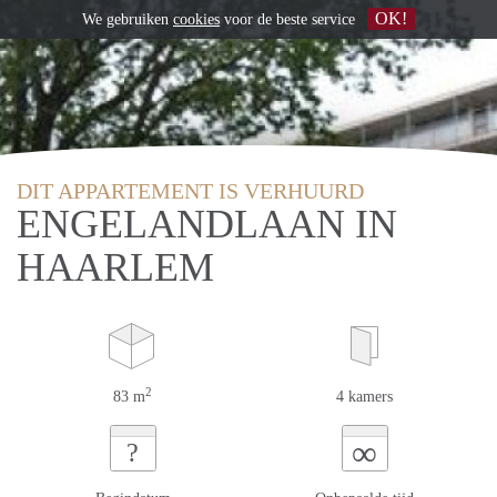
OK!
We gebruiken
cookies
voor de beste service
DIT APPARTEMENT IS VERHUURD
ENGELANDLAAN IN
HAARLEM
2
83 m
4 kamers
∞
?