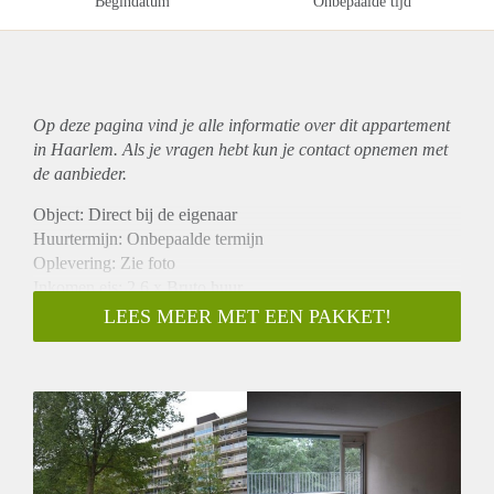
Begindatum
Onbepaalde tijd
Op deze pagina vind je alle informatie over dit
appartement
in Haarlem. Als je vragen hebt kun je contact opnemen met
de aanbieder.
Object: Direct bij de eigenaar
Huurtermijn: Onbepaalde termijn
Oplevering: Zie foto
Inkomen eis: 2,6 x Bruto huur
Garantiestelling mogelijk: Ja
LEES MEER MET EEN PAKKET!
Borg: 1 Maand
Bemiddeling kosten: Nee
Woningdelers toegestaan: Ja
Huisdieren toegestaan: Afhankelijk van de Eigenaar
Huurtoeslag grens: Nee
Geschikt voor studenten: Afhankelijk van de Eigenaar