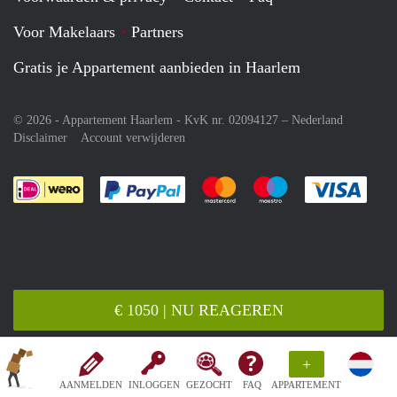
Voor Makelaars
Partners
Gratis je Appartement aanbieden in Haarlem
© 2026 - Appartement Haarlem - KvK nr. 02094127 –
Nederland
Disclaimer
Account verwijderen
Je rekent gemakkelijk af met Paypal
Je rekent gemakkelijk af met M
Je rekent gemakkelij
Je re
€ 1050 | NU REAGEREN
+
AANMELDEN
INLOGGEN
GEZOCHT
FAQ
APPARTEMENT