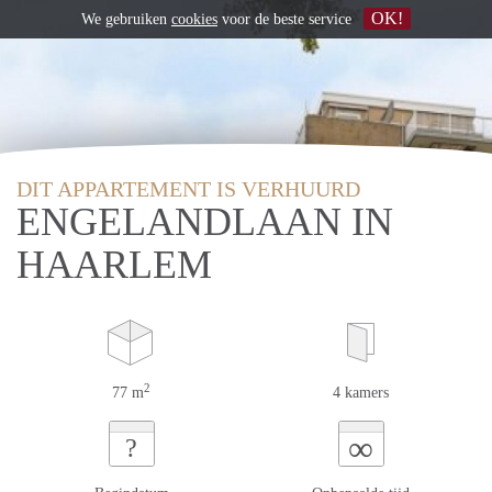
OK!
We gebruiken
cookies
voor de beste service
DIT APPARTEMENT IS VERHUURD
ENGELANDLAAN IN
HAARLEM
2
77 m
4 kamers
∞
?