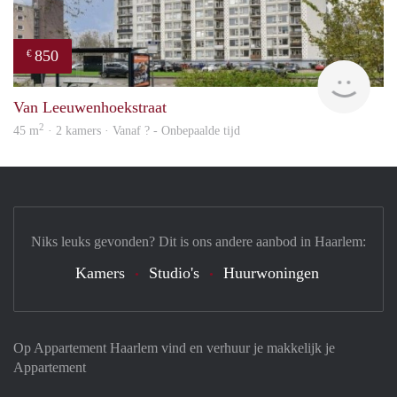
850
€
finde
Van Leeuwenhoekstraat
2
45 m
· 2 kamers · Vanaf ? - Onbepaalde tijd
Niks leuks gevonden? Dit is ons andere aanbod in Haarlem:
Kamers
Studio's
Huurwoningen
Op Appartement Haarlem vind en verhuur je makkelijk je
Appartement