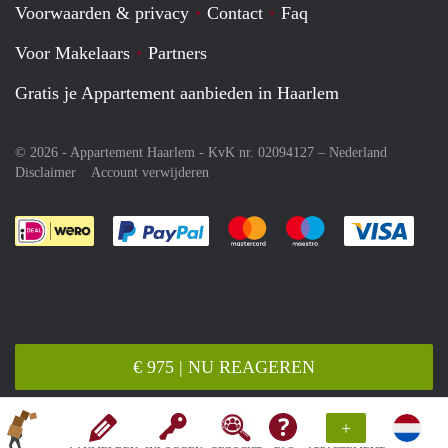
Voorwaarden & privacy
Contact
Faq
Voor Makelaars
Partners
Gratis je Appartement aanbieden in Haarlem
© 2026 - Appartement Haarlem - KvK nr. 02094127 –
Nederland
Disclaimer
Account verwijderen
Je rekent gemakkelijk af met Paypal
Je rekent gemakkelijk af met M
Je rekent gemakkelij
Je re
€ 975 | NU REAGEREN
+