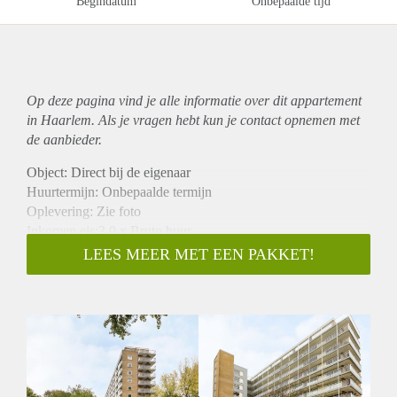
Begindatum
Onbepaalde tijd
Op deze pagina vind je alle informatie over dit
appartement
in Haarlem. Als je vragen hebt kun je contact opnemen met
de aanbieder.
Object: Direct bij de eigenaar
Huurtermijn: Onbepaalde termijn
Oplevering: Zie foto
Inkomen eis:3,0 x Bruto huur
Garantiestelling mogelijk: Ja
LEES MEER MET EEN PAKKET!
Borg: 1 Maand
Bemiddeling kosten: Nee
Woningdelers toegestaan: Ja
Huisdieren toegestaan: Afhankelijk van de Eigenaar
Huurtoeslag grens: Nee
Geschikt voor studenten: Afhankelijk van de Eigenaar