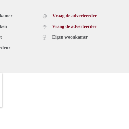
dkamer
Vraag de adverteerder
uken
Vraag de adverteerder
t
Eigen woonkamer
rdeur