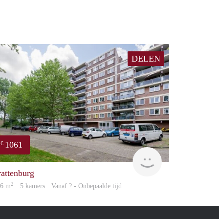
DELEN
1061
€
finder
rattenburg
2
06 m
· 5 kamers · Vanaf ? - Onbepaalde tijd