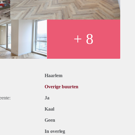
+ 8
 garage
everd. Verlichting en gordijnen aanwezig.
 voor het gebouw
bruikerslasten
Haarlem
Overige buurten
eente:
Ja
Kaal
Geen
In overleg