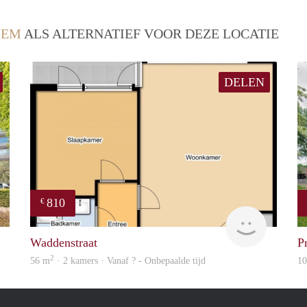
LEM
ALS ALTERNATIEF VOOR DEZE LOCATIE
DELEN
810
€
Woning
Woning
Waddenstraat
P
2
56 m
· 2 kamers · Vanaf ? - Onbepaalde tijd
1