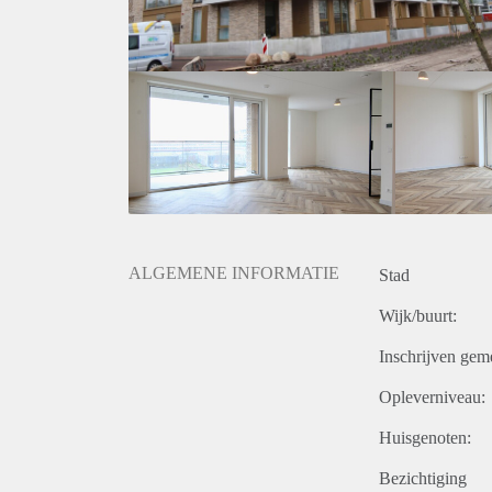
Woonoppervlakte ca. 95m2
Energielabel A++++
WTW installatie, vloerverwarming, zonnepanelen
Gasvrije woning, zeer energiezuinig
Balkon op het zuidwesten
Eigen parkeerplek en prive berging in ondergrondse
De woning wordt gestoffeerd, ongemeubileerd opgel
Huurprijs is inclusief parkeerplek en servicekosten
Huurprijs is exclusief elektra/water/tv-internet en ge
Verhuurder heeft het recht van gunning.
ALGEMENE INFORMATIE
Stad
Wijk/buurt:
Inschrijven gem
Opleverniveau:
Huisgenoten:
Bezichtiging