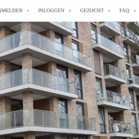
NMELDEN
INLOGGEN
GEZOCHT
FAQ
How to translate AppartementHaarlem!
Wat is AppartementHaarlem?
Hoeveel kost het om te reageren op een 
Wat is de privacyverklaring van Apparte
Berekent AppartementHaarlem
makelaarsvergoeding/bemiddelingsvergoe
Alle veelgestelde vragen