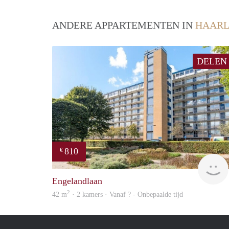
ANDERE APPARTEMENTEN IN
HAAR
DELEN
810
€
Engelandlaan
2
42 m
· 2 kamers · Vanaf ? - Onbepaalde tijd