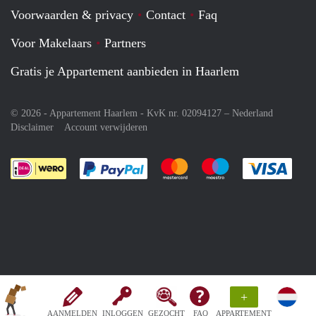
Voorwaarden & privacy
Contact
Faq
Voor Makelaars
Partners
Gratis je Appartement aanbieden in Haarlem
© 2026 - Appartement Haarlem - KvK nr. 02094127 –
Nederland
Disclaimer
Account verwijderen
Je rekent gemakkelijk af met Paypal
Je rekent gemakkelijk af met M
Je rekent gemakkelij
Je re
+
AANMELDEN
INLOGGEN
GEZOCHT
FAQ
APPARTEMENT