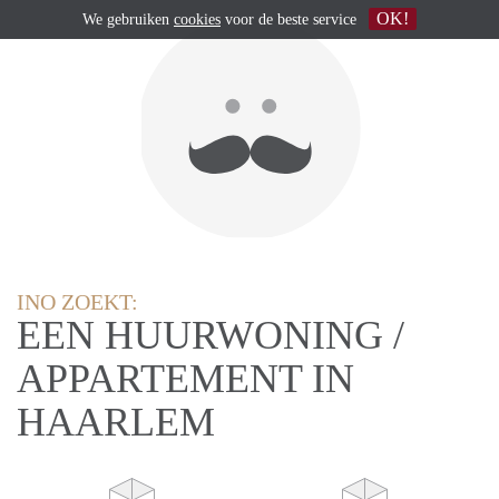
OK!
We gebruiken
cookies
voor de beste service
INO ZOEKT:
EEN HUURWONING /
APPARTEMENT IN
HAARLEM