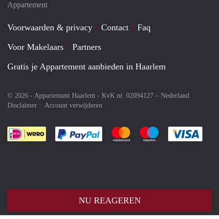
Appartement
Voorwaarden & privacy
Contact
Faq
Voor Makelaars
Partners
Gratis je Appartement aanbieden in Haarlem
© 2026 - Appartement Haarlem - KvK nr. 02094127 –
Nederland
Disclaimer
Account verwijderen
Je rekent gemakkelijk af met Paypal
Je rekent gemakkelijk af met M
Je rekent gemakkelij
Je re
NU REAGEREN