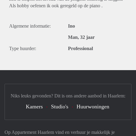
Als hobby oefenen ik ook geregeld op de piano .
Algemene informatie:
Ino
Man, 32 jaar
Type huurder:
Professional
Niks leuks gevonden? Dit is ons andere aanbod in Haarlem:
Kamers
Studio's
Huurwoningen
Op Appartement Haarlem vind en verhuur je makkelijk je