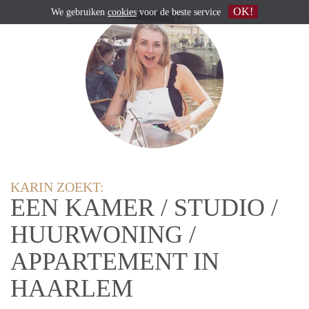
OK!
We gebruiken
cookies
voor de beste service
KARIN ZOEKT:
EEN KAMER / STUDIO /
HUURWONING /
APPARTEMENT IN
HAARLEM