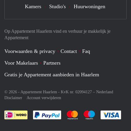
Kamers
Studio's
Huurwoningen
Op Appartement Haarlem vind en verhuur je makkelijk je
Appartement
Voorwaarden & privacy
Contact
Faq
Voor Makelaars
Partners
Gratis je Appartement aanbieden in Haarlem
© 2026 - Appartement Haarlem - KvK nr. 02094127 –
Nederland
Disclaimer
Account verwijderen
Je rekent gemakkelijk af met Paypal
Je rekent gemakkelijk af met M
Je rekent gemakkelij
Je re