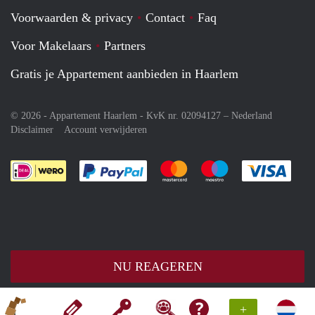
Voorwaarden & privacy
Contact
Faq
Voor Makelaars
Partners
Gratis je Appartement aanbieden in Haarlem
© 2026 - Appartement Haarlem - KvK nr. 02094127 –
Nederland
Disclaimer
Account verwijderen
Je rekent gemakkelijk af met Paypal
Je rekent gemakkelijk af met M
Je rekent gemakkelij
Je re
NU REAGEREN
+