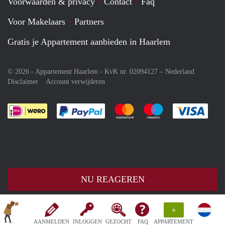
Voorwaarden & privacy
Contact
Faq
Voor Makelaars
Partners
Gratis je Appartement aanbieden in Haarlem
© 2026 - Appartement Haarlem - KvK nr. 02094127 –
Nederland
Disclaimer
Account verwijderen
Je rekent gemakkelijk af met Paypal
Je rekent gemakkelijk af met M
Je rekent gemakkelij
Je re
NU REAGEREN
+
AANMELDEN
INLOGGEN
GEZOCHT
FAQ
APPARTEMENT