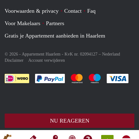
Voorwaarden & privacy
Contact
Faq
Voor Makelaars
Partners
Gratis je Appartement aanbieden in Haarlem
© 2026 - Appartement Haarlem - KvK nr. 02094127 –
Nederland
Disclaimer
Account verwijderen
Je rekent gemakkelijk af met Paypal
Je rekent gemakkelijk af met M
Je rekent gemakkelij
Je re
NU REAGEREN