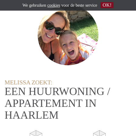
OK!
We gebruiken
cookies
voor de beste service
MELISSA ZOEKT:
EEN HUURWONING /
APPARTEMENT IN
HAARLEM